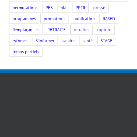
permutations
PES
pial
PPCR
presse
programmes
promotions
publication
RASED
Remplaçant-es
RETRAITE
retraites
rupture
rythmes
S'informer
salaire
santé
STAGE
temps partiels