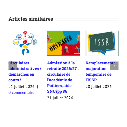
Articles similaires
Circulaires
Admission à la
Remplacement :
E
administratives /
retraite 2026/27 :
majoration
c
démarches en
circulaire de
temporaire de
s
cours !
l’académie de
l’ISSR
e
Poitiers, aide
21 juillet 2026
|
20 juillet 2026
2
SNUipp 86
0 commentaire
0
21 juillet 2026