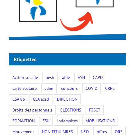
Étiquettes
Action sociale
aesh
aide
ASH
CAPD
carte scolaire
cden
concours
COVID
CRPE
CSA 86
CSA acad
DIRECTION
Droits des personnels
ELECTIONS
F3SCT
FORMATION
FSU
indemnités
MOBILISATIONS
Mouvement
NON-TITULAIRES
NÉO
offres
ORS