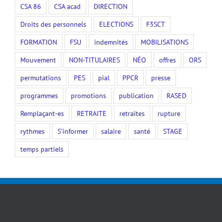
CSA 86
CSA acad
DIRECTION
Droits des personnels
ELECTIONS
F3SCT
FORMATION
FSU
indemnités
MOBILISATIONS
Mouvement
NON-TITULAIRES
NÉO
offres
ORS
permutations
PES
pial
PPCR
presse
programmes
promotions
publication
RASED
Remplaçant-es
RETRAITE
retraites
rupture
rythmes
S'informer
salaire
santé
STAGE
temps partiels