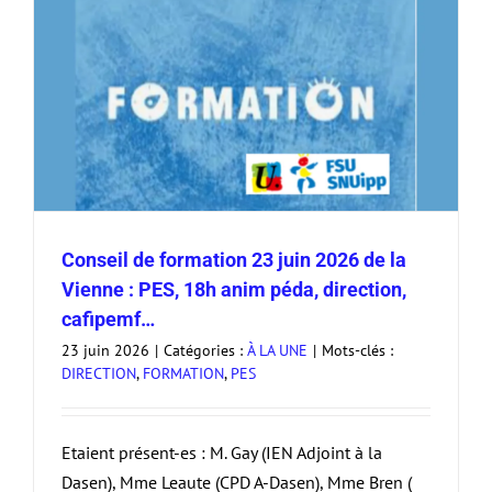
Conseil de formation 23 juin 2026 de la
Vienne : PES, 18h anim péda, direction,
cafipemf…
23 juin 2026
|
Catégories :
À LA UNE
|
Mots-clés :
DIRECTION
,
FORMATION
,
PES
Etaient présent-es : M. Gay (IEN Adjoint à la
Dasen), Mme Leaute (CPD A-Dasen), Mme Bren (