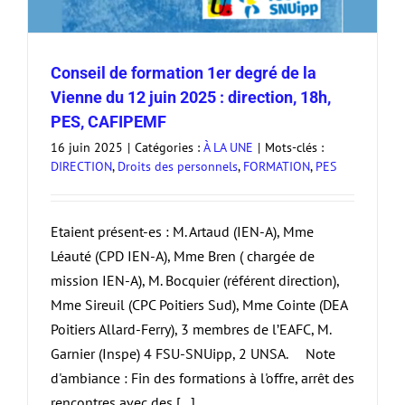
Conseil de formation 1er degré de la
Vienne du 12 juin 2025 : direction, 18h,
PES, CAFIPEMF
16 juin 2025
|
Catégories :
À LA UNE
|
Mots-clés :
DIRECTION
,
Droits des personnels
,
FORMATION
,
PES
Etaient présent-es : M. Artaud (IEN-A), Mme
Léauté (CPD IEN-A), Mme Bren ( chargée de
mission IEN-A), M. Bocquier (référent direction),
Mme Sireuil (CPC Poitiers Sud), Mme Cointe (DEA
Poitiers Allard-Ferry), 3 membres de l’EAFC, M.
Garnier (Inspe) 4 FSU-SNUipp, 2 UNSA. Note
d'ambiance : Fin des formations à l'offre, arrêt des
rencontres avec des [...]