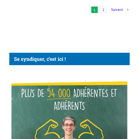
Suivant
1
2
Se syndiquer, c’est ici !