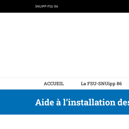
Passer
SNUIPP-FSU 86
au
contenu
ACCUEIL
La FSU-SNUipp 86
Aide à l’installation d