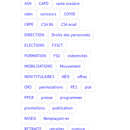
ASH
CAPD
carte scolaire
cden
concours
COVID
CRPE
CSA 86
CSA acad
DIRECTION
Droits des personnels
ELECTIONS
F3SCT
FORMATION
FSU
indemnités
MOBILISATIONS
Mouvement
NON-TITULAIRES
NÉO
offres
ORS
permutations
PES
pial
PPCR
presse
programmes
promotions
publication
RASED
Remplaçant-es
RETRAITE
retraites
rupture