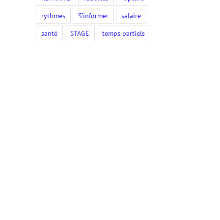
rythmes
S'informer
salaire
santé
STAGE
temps partiels