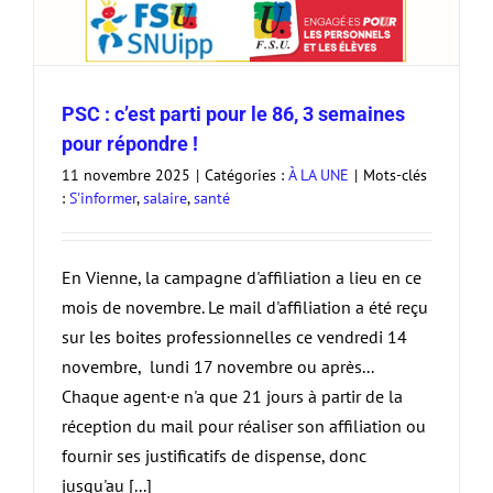
PSC : c’est parti pour le 86, 3 semaines
pour répondre !
11 novembre 2025
|
Catégories :
À LA UNE
|
Mots-clés
:
S'informer
,
salaire
,
santé
En Vienne, la campagne d'affiliation a lieu en ce
mois de novembre. Le mail d'affiliation a été reçu
sur les boites professionnelles ce vendredi 14
novembre, lundi 17 novembre ou après...
Chaque agent·e n'a que 21 jours à partir de la
réception du mail pour réaliser son affiliation ou
fournir ses justificatifs de dispense, donc
jusqu'au [...]