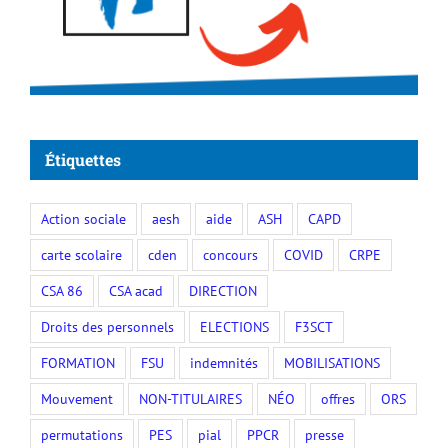
Étiquettes
Action sociale
aesh
aide
ASH
CAPD
carte scolaire
cden
concours
COVID
CRPE
CSA 86
CSA acad
DIRECTION
Droits des personnels
ELECTIONS
F3SCT
FORMATION
FSU
indemnités
MOBILISATIONS
Mouvement
NON-TITULAIRES
NÉO
offres
ORS
permutations
PES
pial
PPCR
presse