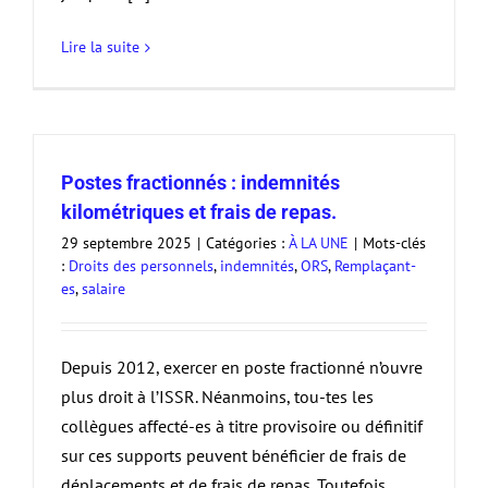
Lire la suite
Postes fractionnés : indemnités
kilométriques et frais de repas.
29 septembre 2025
|
Catégories :
À LA UNE
|
Mots-clés
:
Droits des personnels
,
indemnités
,
ORS
,
Remplaçant-
es
,
salaire
Depuis 2012, exercer en poste fractionné n’ouvre
plus droit à l’ISSR. Néanmoins, tou-tes les
collègues affecté-es à titre provisoire ou définitif
sur ces supports peuvent bénéficier de frais de
déplacements et de frais de repas. Toutefois,