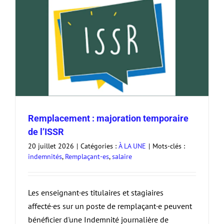
Remplacement : majoration temporaire
de l’ISSR
20 juillet 2026
|
Catégories :
À LA UNE
|
Mots-clés :
indemnités
,
Remplaçant-es
,
salaire
Les enseignant·es titulaires et stagiaires
affecté·es sur un poste de remplaçant·e peuvent
bénéficier d'une Indemnité journalière de