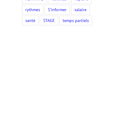
rythmes
S'informer
salaire
santé
STAGE
temps partiels