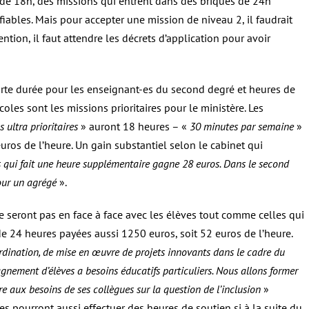
 de 18h, des missions qui entrent dans des briques de 24h
fiables. Mais pour accepter une mission de niveau 2, il faudrait
tion, il faut attendre les décrets d’application pour avoir
te durée pour les enseignant-es du second degré et heures de
oles sont les missions prioritaires pour le ministère. Les
 ultra prioritaires
» auront 18 heures – «
30 minutes par semaine
»
uros de l’heure. Un gain substantiel selon le cabinet qui
s qui fait une heure supplémentaire gagne 28 euros. Dans le second
pour un agrégé
».
ne seront pas en face à face avec les élèves tout comme celles qui
de 24 heures payées aussi 1250 euros, soit 52 euros de l’heure.
ordination, de mise en œuvre de projets innovants dans le cadre du
gnement d’élèves a besoins éducatifs particuliers. Nous allons former
 aux besoins de ses collègues sur la question de l’inclusion
»
es pourront aussi effectuer des heures de soutien si à la suite du