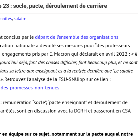
e 23 : socle, pacte, déroulement de carrière
mnités
,
salaire
nt conclus par le
départ de l’ensemble des organisations
ducation nationale a dévoilé ses mesures pour “des professeurs
 engagements pris par E. Macron qui déclarait en avril 2022 :
« Il
urd’hui déjà, font des choses difficiles, font beaucoup plus, et ne sont
ns sa lettre aux enseignant·es à la rentrée dernière que “Le salaire
%»
. Retrouvez l’analyse de la FSU-SNUipp sur ce lien :
es-des-promesses-non-tenues
s : rémunération “socle”, “pacte enseignant” et déroulement de
t arrêtés, sont en discussion avec la DGRH et passeront en CSA
 en équipe sur ce sujet, notamment sur le pacte auquel notre