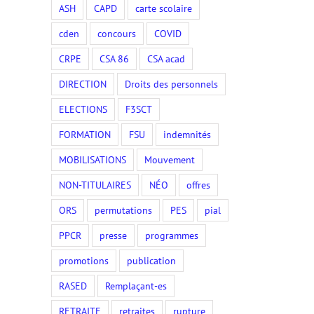
ASH
CAPD
carte scolaire
cden
concours
COVID
CRPE
CSA 86
CSA acad
DIRECTION
Droits des personnels
ELECTIONS
F3SCT
FORMATION
FSU
indemnités
MOBILISATIONS
Mouvement
NON-TITULAIRES
NÉO
offres
ORS
permutations
PES
pial
PPCR
presse
programmes
promotions
publication
RASED
Remplaçant-es
RETRAITE
retraites
rupture