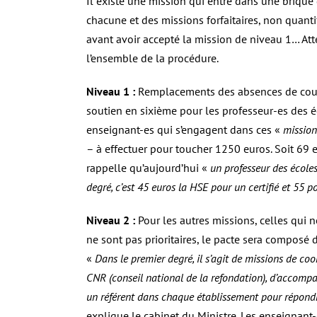
Il existe une mission qui entre dans une brique
chacune et des missions forfaitaires, non quanti
avant avoir accepté la mission de niveau 1… Atten
l’ensemble de la procédure.
Niveau 1 :
Remplacements des absences de cour
soutien en sixième pour les professeur-es des éc
enseignant-es qui s’engagent dans ces «
missions
– à effectuer pour toucher 1250 euros. Soit 69 e
rappelle qu’aujourd’hui «
un professeur des école
degré, c’est 45 euros la HSE pour un certifié et 55 
Niveau 2 :
Pour les autres missions, celles qui 
ne sont pas prioritaires, le pacte sera composé 
«
Dans le premier degré, il s’agit de missions de co
CNR (conseil national de la refondation), d’accompa
un référent dans chaque établissement pour répondre
explique le cabinet du Ministre. Les enseignant-