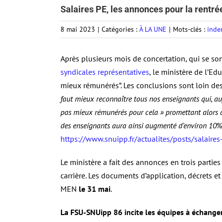
Salaires PE, les annonces pour la rentré
8 mai 2023
|
Catégories :
À LA UNE
|
Mots-clés :
inde
Après plusieurs mois de concertation, qui se so
syndicales représentatives
, le ministère de l’E
mieux rémunérés”. Les conclusions sont loin des
faut mieux reconnaître tous nos enseignants qui, aujo
pas mieux rémunérés pour cela » promettant alors da
des enseignants aura ainsi augmenté d’environ 10
https://www.snuipp.fr/actualites/posts/salair
Le ministère a fait des annonces en trois partie
carrière. Les documents d’application, décrets e
MEN
le 31 mai
.
La FSU-SNUipp 86 incite les équipes à échanger