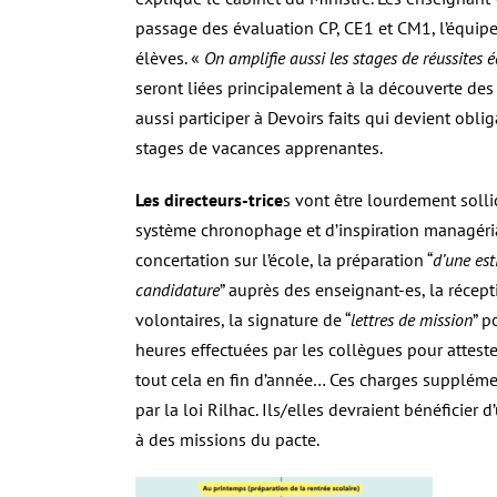
passage des évaluation CP, CE1 et CM1, l’équipe
élèves. «
On amplifie aussi les stages de réussites
é
seront liées principalement à la découverte des
aussi participer à Devoirs faits qui devient obli
stages de vacances apprenantes.
Les directeurs-trice
s vont être lourdement solli
système chronophage et d’inspiration managérial
concertation sur l’école, la préparation “
d’une est
candidature
” auprès des enseignant-es, la récept
volontaires, la signature de “
lettres de mission
” p
heures effectuées par les collègues pour attester 
tout cela en fin d’année…
Ces charges supplément
par la loi Rilhac. Ils/elles devraient bénéficier
à des missions du pacte.