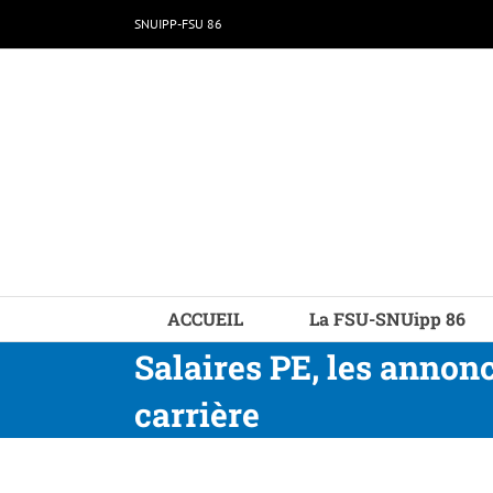
Passer
SNUIPP-FSU 86
au
contenu
ACCUEIL
La FSU-SNUipp 86
Salaires PE, les annonc
carrière