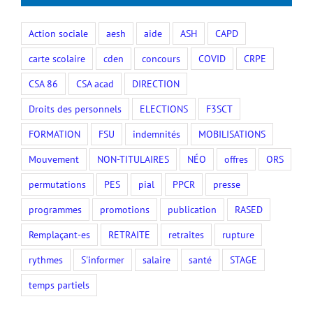
Action sociale
aesh
aide
ASH
CAPD
carte scolaire
cden
concours
COVID
CRPE
CSA 86
CSA acad
DIRECTION
Droits des personnels
ELECTIONS
F3SCT
FORMATION
FSU
indemnités
MOBILISATIONS
Mouvement
NON-TITULAIRES
NÉO
offres
ORS
permutations
PES
pial
PPCR
presse
programmes
promotions
publication
RASED
Remplaçant-es
RETRAITE
retraites
rupture
rythmes
S'informer
salaire
santé
STAGE
temps partiels