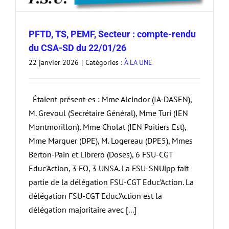
PFTD, TS, PEMF, Secteur : compte-rendu
du CSA-SD du 22/01/26
22 janvier 2026
|
Catégories :
À LA UNE
Étaient présent-es : Mme Alcindor (IA-DASEN),
M. Grevoul (Secrétaire Général), Mme Turi (IEN
Montmorillon), Mme Cholat (IEN Poitiers Est),
Mme Marquer (DPE), M. Logereau (DPE5), Mmes
Berton-Pain et Librero (Doses), 6 FSU-CGT
Educ'Action, 3 FO, 3 UNSA. La FSU-SNUipp fait
partie de la délégation FSU-CGT Educ’Action. La
délégation FSU-CGT Educ’Action est la
délégation majoritaire avec [...]