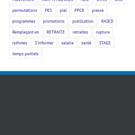
permutations
PES
pial
PPCR
presse
programmes
promotions
publication
RASED
Remplaçant-es
RETRAITE
retraites
rupture
rythmes
S'informer
salaire
santé
STAGE
temps partiels