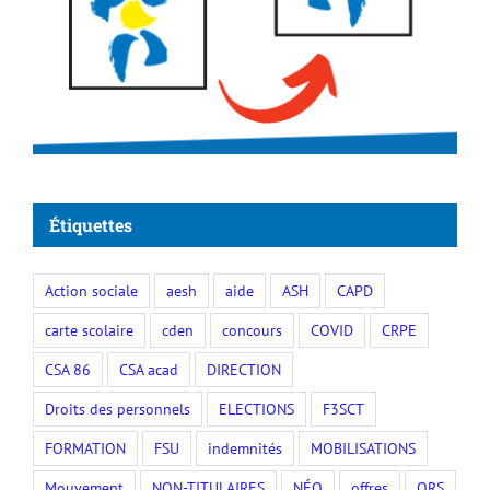
Étiquettes
Action sociale
aesh
aide
ASH
CAPD
carte scolaire
cden
concours
COVID
CRPE
CSA 86
CSA acad
DIRECTION
Droits des personnels
ELECTIONS
F3SCT
FORMATION
FSU
indemnités
MOBILISATIONS
Mouvement
NON-TITULAIRES
NÉO
offres
ORS