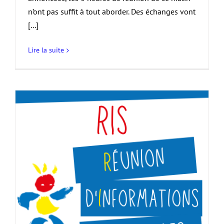
n’ont pas suffit à tout aborder. Des échanges vont
[...]
Lire la suite