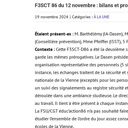
F3SCT 86 du 12 novembre : bilans et p
19 novembre 2024
|
Catégories :
À LA UNE
Étaient présent-es :
M. Barthélémy (IA-Dasen), M
(Conseillère prévention), Mme Pfeiffer (ISST), 5
Contexte :
Cette F3SCT-D86 a été la deuxième sé
garde les mêmes prérogatives. Le Dasen préside 
organisation représentative des personnels (5 siè
instance, les échanges traitent de la sécurité et
nationale de la Vienne (exceptés pour les perso
un suivi des signalements au registre sécurité et 
déroulée dans une ambiance studieuse. Le direc
au travail. Il tient à être présent à chaque instan
La FSU/CGT éduc’action86 n’a pas souhaité faire 
étudier l’ensemble de l’ordre du jour assez con
écoles de la Vienne.