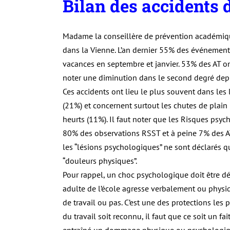
Bilan des accidents d
Madame la conseillère de prévention académique
dans la Vienne. L’an dernier 55% des événement
vacances en septembre et janvier. 53% des AT ont 
noter une diminution dans le second degré dep
Ces accidents ont lieu le plus souvent dans les l
(21%) et concernent surtout les chutes de plain
heurts (11%). Il faut noter que les Risques psyc
80% des observations RSST et à peine 7% des AT
les “lésions psychologiques” ne sont déclarés 
“douleurs physiques”.
Pour rappel, un choc psychologique doit être déc
adulte de l’école agresse verbalement ou physiqu
de travail ou pas. C’est une des protections les
du travail soit reconnu, il faut que ce soit un fa
entraîné un dommage physique ou psychologique 