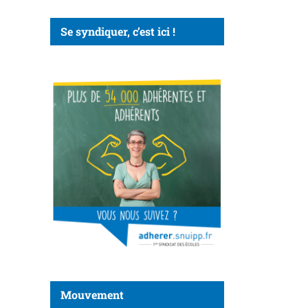
Se syndiquer, c’est ici !
Mouvement