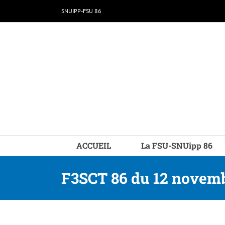
Passer
SNUIPP-FSU 86
au
contenu
ACCUEIL
La FSU-SNUipp 86
F3SCT 86 du 12 novemb