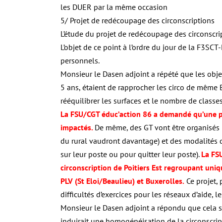
les DUER par la même occasion
5/ Projet de redécoupage des circonscriptions
L’étude du projet de redécoupage des circonscrip
L’objet de ce point à l’ordre du jour de la F3S
personnels.
Monsieur le Dasen adjoint a répété que les objec
5 ans, étaient de rapprocher les circo de même EP
rééquilibrer les surfaces et le nombre de classes
La FSU/CGT éduc’action 86 a demandé qu’une pr
impactés.
De même, des GT vont être organisés 
du rural vaudront davantage) et des modalités 
sur leur poste ou pour quitter leur poste).
La FS
circonscription de Poitiers Est regroupant uniq
PLV (St Eloi/Beaulieu) et Buxerolles.
Ce projet,
difficultés d’exercices pour les réseaux d’aide, 
Monsieur le Dasen adjoint a répondu que cela s
induirait une homogénéisation de la circonscri