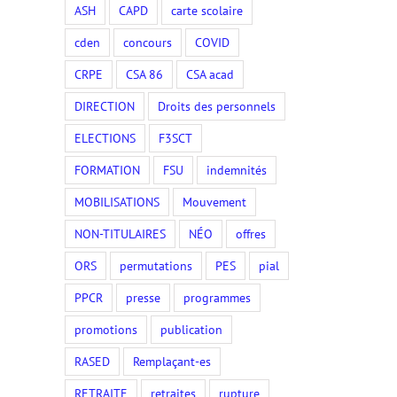
ASH
CAPD
carte scolaire
cden
concours
COVID
CRPE
CSA 86
CSA acad
DIRECTION
Droits des personnels
ELECTIONS
F3SCT
FORMATION
FSU
indemnités
MOBILISATIONS
Mouvement
NON-TITULAIRES
NÉO
offres
ORS
permutations
PES
pial
PPCR
presse
programmes
promotions
publication
RASED
Remplaçant-es
RETRAITE
retraites
rupture