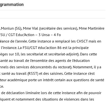
rogrammation
.Monlun (SG), Mme Vial (secrétaire des services), Mme Martinière
 FSU / CGT Educ’Action – 3 Unsa – 4 Fo
ance de l’année. Cette instance a remplacé les CHSCT mais en
l’instance. La FSU/CGT éduc’action 86 est la principale
ges sur 10, les secrétariat et secrétariat-adjoint). Dans cette
 santé au travail de l’ensemble des agents de l’éducation
nnels des services déconcentrés du rectorat). Notamment, il y a
santé au travail (RSST) et des saisines. Cette instance s’est
teur académique porte un intérêt certain aux questions de santé
ce.
de déclaration liminaire lors de cette instance afin de pouvoir
séquent et notamment des situations de violences dans les