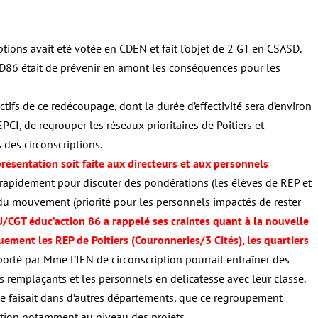
tions avait été votée en CDEN et fait l’objet de 2 GT en CSASD.
CT-D86 était de prévenir en amont les conséquences pour les
tifs de ce redécoupage, dont la durée d’effectivité sera d’environ
CI, de regrouper les réseaux prioritaires de Poitiers et
 des circonscriptions.
ésentation soit faite aux directeurs et aux personnels
rapidement pour discuter des pondérations (les élèves de REP et
du mouvement (priorité pour les personnels impactés de rester
U/CGT éduc’action 86 a rappelé ses craintes quant à la nouvelle
uement les REP de Poitiers (Couronneries/3 Cités), les quartiers
 porté par Mme l’IEN de circonscription pourrait entraîner des
les remplaçants et les personnels en délicatesse avec leur classe.
e faisait dans d’autres départements, que ce regroupement
ption notamment au niveau des projets.