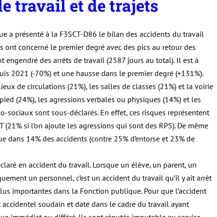
e travail et de trajets
 a présenté à la F3SCT-D86 le bilan des accidents du travail
s ont concerné le premier degré avec des pics au retour des
engendré des arrêts de travail (2587 jours au total). Il est à
uis 2021 (-70%) et une hausse dans le premier degré (+131%).
ieux de circulations (21%), les salles de classes (21%) et la voirie
 pied (24%), les agressions verbales ou physiques (14%) et les
ho-sociaux sont sous-déclarés. En effet, ces risques représentent
 (21% si l’on ajoute les agressions qui sont des RPS). De même
que dans 14% des accidents (contre 25% d’entorse et 23% de
laré en accident du travail. Lorsque un élève, un parent, un
ement un personnel, c’est un accident du travail qu’il y ait arrêt
 plus importantes dans la Fonction publique. Pour que l’accident
it accidentel soudain et daté dans le cadre du travail ayant
immédiat ou différé. Ils sont réputés imputable au service.