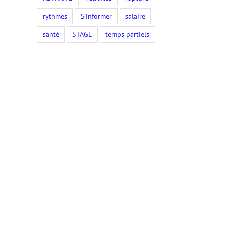
rythmes
S'informer
salaire
santé
STAGE
temps partiels