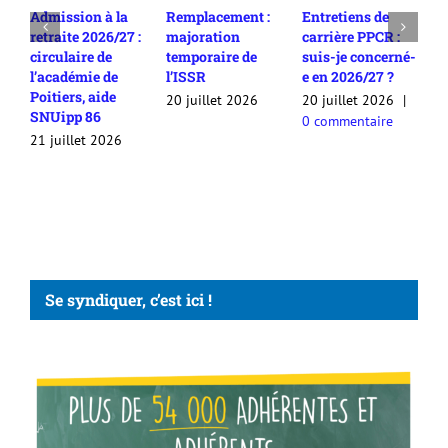
a
Remplacement :
Entretiens de
Rendez-vous de
7 :
majoration
carrière PPCR :
carrière en
temporaire de
suis-je concerné-
2025/26 :
l’ISSR
e en 2026/27 ?
comment
contester son
20 juillet 2026
20 juillet 2026
|
appréciation /
0 commentaire
avis ?
20 juillet 2026
Se syndiquer, c’est ici !