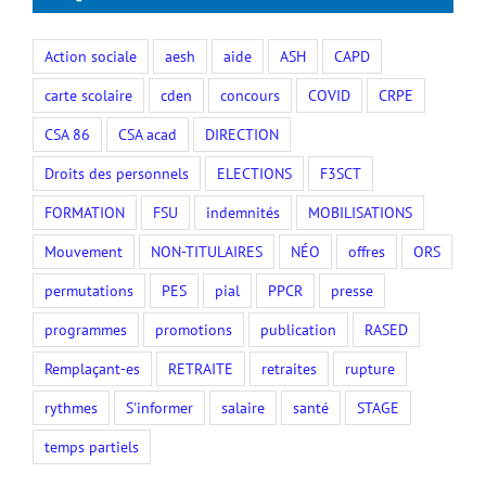
Étiquettes
Action sociale
aesh
aide
ASH
CAPD
carte scolaire
cden
concours
COVID
CRPE
CSA 86
CSA acad
DIRECTION
Droits des personnels
ELECTIONS
F3SCT
FORMATION
FSU
indemnités
MOBILISATIONS
Mouvement
NON-TITULAIRES
NÉO
offres
ORS
permutations
PES
pial
PPCR
presse
programmes
promotions
publication
RASED
Remplaçant-es
RETRAITE
retraites
rupture
rythmes
S'informer
salaire
santé
STAGE
temps partiels