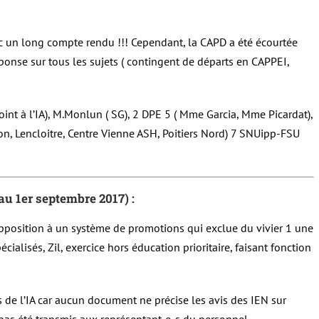
c un long compte rendu !!! Cependant, la CAPD a été écourtée
éponse sur tous les sujets ( contingent de départs en CAPPEI,
djoint à l’IA), M.Monlun ( SG), 2 DPE 5 ( Mme Garcia, Mme Picardat),
lon, Lencloitre, Centre Vienne ASH, Poitiers Nord) 7 SNUipp-FSU
1er septembre 2017) :
pposition à un système de promotions qui exclue du vivier 1 une
ialisés, Zil, exercice hors éducation prioritaire, faisant fonction
s de l’IA car aucun document ne précise les avis des IEN sur