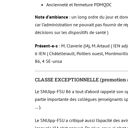
Ancienneté et fermeture PDMQDC
Note d’ambiance
: un long ordre du jour et don
car l’administration ne pouvait pas fournir de r
décisions sur les dispositifs de santé )
Présent-e-s
: M. Claverie (IA), M. Artaud ( IEN a
6 IEN ( Châtellerault, Poitiers ouest, Montmoril
86, 4 SE-unsa
CLASSE EXCEPTIONNELLE (promotion au 
Le SNUipp-FSU 86 a tout d’abord rappelé son o
partie importante des collègues (enseignants spéc
… ).
Le SNUipp-FSU a critiqué aussi l’opacité des avi