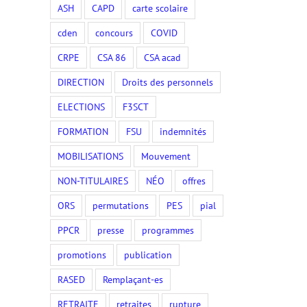
ASH
CAPD
carte scolaire
cden
concours
COVID
CRPE
CSA 86
CSA acad
DIRECTION
Droits des personnels
ELECTIONS
F3SCT
FORMATION
FSU
indemnités
MOBILISATIONS
Mouvement
NON-TITULAIRES
NÉO
offres
ORS
permutations
PES
pial
PPCR
presse
programmes
promotions
publication
RASED
Remplaçant-es
RETRAITE
retraites
rupture