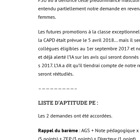
FSU 86 a dénoncé cette prédominance masculine 
entendu partiellement notre demande en revenan
femmes.
Les futures promotions à la classe exceptionn
la CAPD était prévue le 5 avril 2018… mais il s
collègues éligibles au 1er septembre 2017 et n
et déjà alerté l’IA sur les avis qui seront donn
s 2017. L’IA a dit qu’il tiendrai compte de notr
seront réétudiés.
–————————–
LISTE D’APTITUDE PE :
Les 2 demandes ont été accordées.
Rappel du barème
: AGS + Note pédagogique x 2
(5 points) + ZEP (3 points) + Directeur (1 point)