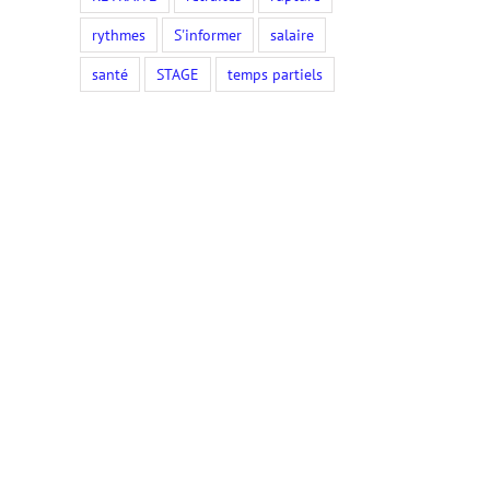
rythmes
S'informer
salaire
santé
STAGE
temps partiels