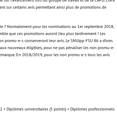
sur l’avancement lors du groupe de travail et de la CAPD. L’IA a
t sur certains avis permettant ainsi plus de promotions de
elle ? Normalement pour les nominations au 1er septembre 2018,
emble que ces promotions auront lieu plus tardivement ! Les
on promu-e-s conserveront leur avis. Le SNUipp-FSU 86 a d’ores
és aux nouveaux éligibles, pour ne pas pénaliser les non promu-e-
e remarque. En 2018/2019, pour les non promu-e-s tous les avis
 + Diplômes universitaires (5 points) + Diplômes professionnels