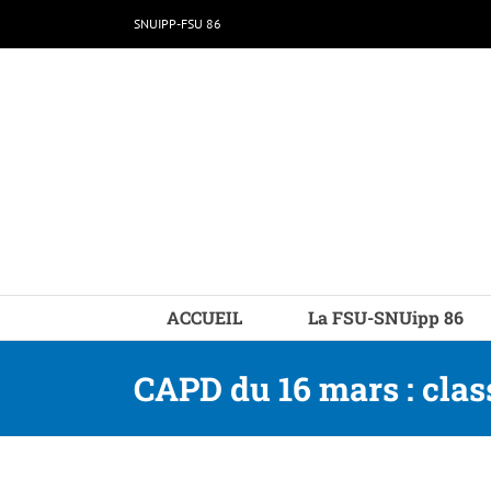
Passer
SNUIPP-FSU 86
au
contenu
ACCUEIL
La FSU-SNUipp 86
CAPD du 16 mars : clas