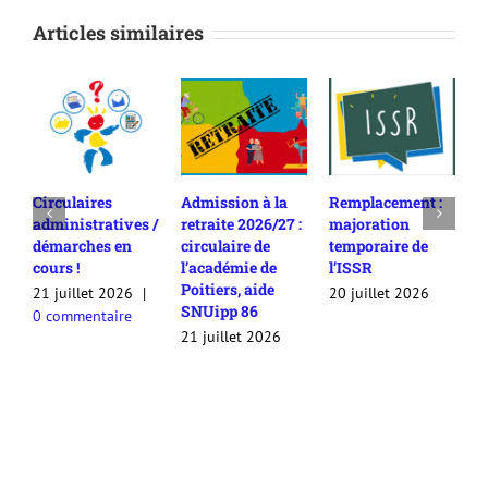
Articles similaires
Circulaires
Admission à la
Remplacement :
E
administratives /
retraite 2026/27 :
majoration
c
démarches en
circulaire de
temporaire de
s
cours !
l’académie de
l’ISSR
e
Poitiers, aide
21 juillet 2026
|
20 juillet 2026
2
SNUipp 86
0 commentaire
0
21 juillet 2026