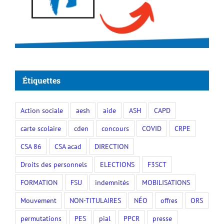
Étiquettes
Action sociale
aesh
aide
ASH
CAPD
carte scolaire
cden
concours
COVID
CRPE
CSA 86
CSA acad
DIRECTION
Droits des personnels
ELECTIONS
F3SCT
FORMATION
FSU
indemnités
MOBILISATIONS
Mouvement
NON-TITULAIRES
NÉO
offres
ORS
permutations
PES
pial
PPCR
presse