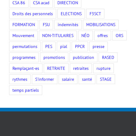
CSA 86
CSA acad
DIRECTION
Droits des personnels
ELECTIONS
F3SCT
FORMATION
FSU
indemnités
MOBILISATIONS
Mouvement
NON-TITULAIRES
NÉO
offres
ORS
permutations
PES
pial
PPCR
presse
programmes
promotions
publication
RASED
Remplaçant-es
RETRAITE
retraites
rupture
rythmes
S'informer
salaire
santé
STAGE
temps partiels