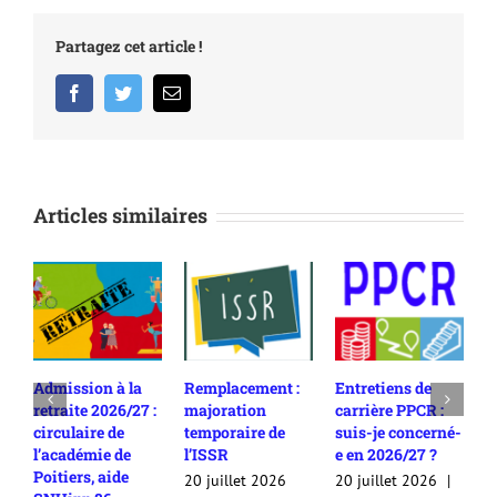
Partagez cet article !
Facebook
Twitter
Email
Articles similaires
Admission à la
Remplacement :
Entretiens de
R
retraite 2026/27 :
majoration
carrière PPCR :
c
circulaire de
temporaire de
suis-je concerné-
2
l’académie de
l’ISSR
e en 2026/27 ?
c
Poitiers, aide
c
20 juillet 2026
20 juillet 2026
|