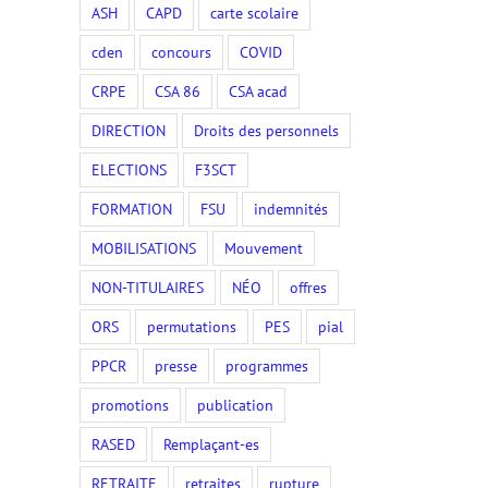
ASH
CAPD
carte scolaire
cden
concours
COVID
CRPE
CSA 86
CSA acad
DIRECTION
Droits des personnels
ELECTIONS
F3SCT
FORMATION
FSU
indemnités
MOBILISATIONS
Mouvement
NON-TITULAIRES
NÉO
offres
ORS
permutations
PES
pial
PPCR
presse
programmes
promotions
publication
RASED
Remplaçant-es
RETRAITE
retraites
rupture