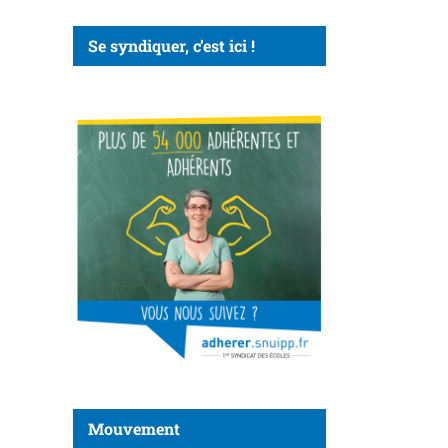
Se syndiquer, c’est ici !
Mouvement