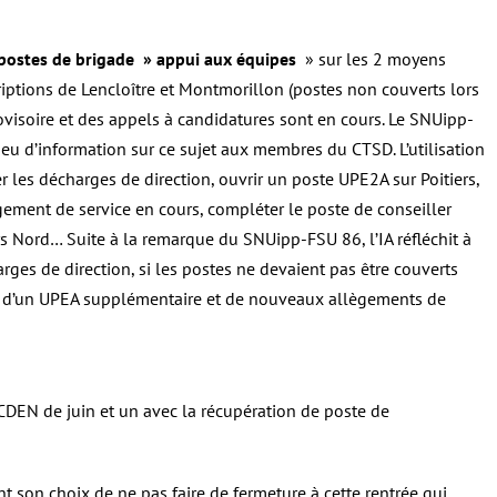
2 postes de brigade » appui aux équipes
» sur les 2 moyens
iptions de Lencloître et Montmorillon (postes non couverts lors
visoire et des appels à candidatures sont en cours. Le SNUipp-
s eu d’information sur ce sujet aux membres du CTSD. L’utilisation
 les décharges de direction, ouvrir un poste UPE2A sur Poitiers,
ement de service en cours, compléter le poste de conseiller
rs Nord… Suite à la remarque du SNUipp-FSU 86, l’IA réfléchit à
ges de direction, si les postes ne devaient pas être couverts
dée d’un UPEA supplémentaire et de nouveaux allègements de
 CDEN de juin et un avec la récupération de poste de
t son choix de ne pas faire de fermeture à cette rentrée qui