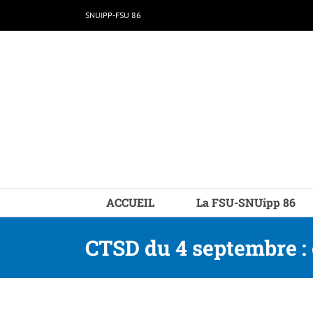
Passer
SNUIPP-FSU 86
au
contenu
ACCUEIL
La FSU-SNUipp 86
CTSD du 4 septembre : 