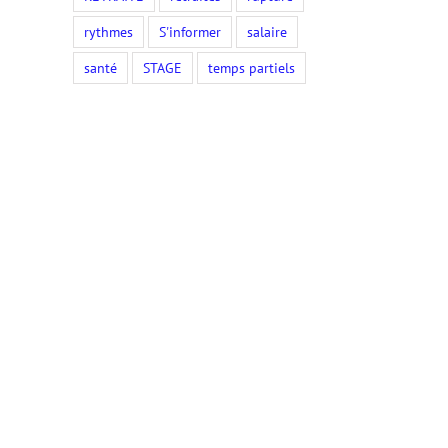
rythmes
S'informer
salaire
santé
STAGE
temps partiels