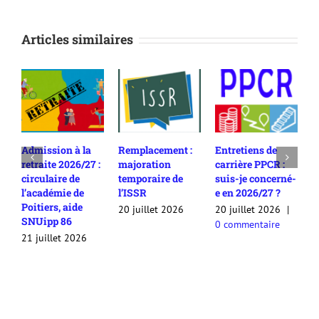
Articles similaires
Admission à la
Remplacement :
Entretiens de
R
retraite 2026/27 :
majoration
carrière PPCR :
c
circulaire de
temporaire de
suis-je concerné-
2
l’académie de
l’ISSR
e en 2026/27 ?
c
Poitiers, aide
c
20 juillet 2026
20 juillet 2026
|
SNUipp 86
a
0 commentaire
a
21 juillet 2026
2