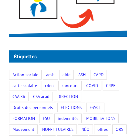
Étiquettes
Action sociale
aesh
aide
ASH
CAPD
carte scolaire
cden
concours
COVID
CRPE
CSA 86
CSA acad
DIRECTION
Droits des personnels
ELECTIONS
F3SCT
FORMATION
FSU
indemnités
MOBILISATIONS
Mouvement
NON-TITULAIRES
NÉO
offres
ORS