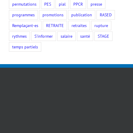
permutations
PES
pial
PPCR
presse
programmes
promotions
publication
RASED
Remplaçant-es
RETRAITE
retraites
rupture
rythmes
S'informer
salaire
santé
STAGE
temps partiels