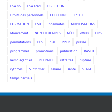
CSA 86
CSA acad
DIRECTION
Droits des personnels
ELECTIONS
F3SCT
FORMATION
FSU
indemnités
MOBILISATIONS
Mouvement
NON-TITULAIRES
NÉO
offres
ORS
permutations
PES
pial
PPCR
presse
programmes
promotions
publication
RASED
Remplaçant-es
RETRAITE
retraites
rupture
rythmes
S'informer
salaire
santé
STAGE
temps partiels