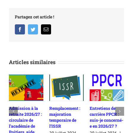
Partagez cet article !
Facebook
Twitter
Email
Articles similaires
ion à la
Remplacement :
Entretiens de
Rendez-vous
e 2026/27 :
majoration
carrière PPCR :
carrière en
ire de
temporaire de
suis-je concerné-
2025/26 :
mie de
l’ISSR
e en 2026/27 ?
comment
s, aide
contester son