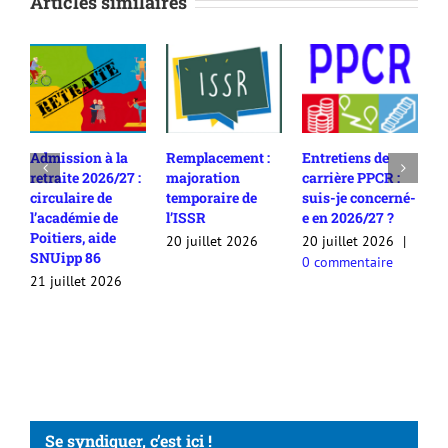
Articles similaires
Admission à la
Remplacement :
Entretiens de
R
retraite 2026/27 :
majoration
carrière PPCR :
c
circulaire de
temporaire de
suis-je concerné-
2
l’académie de
l’ISSR
e en 2026/27 ?
c
Poitiers, aide
c
20 juillet 2026
20 juillet 2026
|
SNUipp 86
a
0 commentaire
a
21 juillet 2026
2
Se syndiquer, c’est ici !