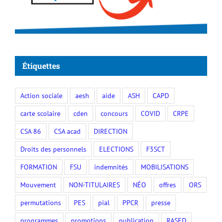
Étiquettes
Action sociale
aesh
aide
ASH
CAPD
carte scolaire
cden
concours
COVID
CRPE
CSA 86
CSA acad
DIRECTION
Droits des personnels
ELECTIONS
F3SCT
FORMATION
FSU
indemnités
MOBILISATIONS
Mouvement
NON-TITULAIRES
NÉO
offres
ORS
permutations
PES
pial
PPCR
presse
programmes
promotions
publication
RASED