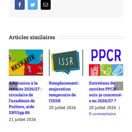
Facebook
Twitter
Email
Articles similaires
Admission à la
Remplacement :
Entretiens de
R
retraite 2026/27 :
majoration
carrière PPCR :
c
circulaire de
temporaire de
suis-je concerné-
2
l’académie de
l’ISSR
e en 2026/27 ?
c
Poitiers, aide
c
20 juillet 2026
20 juillet 2026
|
SNUipp 86
a
0 commentaire
a
21 juillet 2026
2