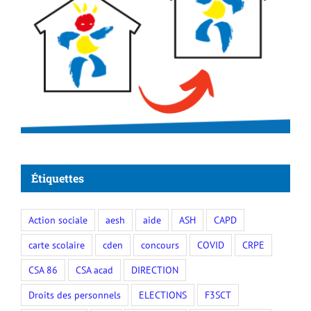
Étiquettes
Action sociale
aesh
aide
ASH
CAPD
carte scolaire
cden
concours
COVID
CRPE
CSA 86
CSA acad
DIRECTION
Droits des personnels
ELECTIONS
F3SCT