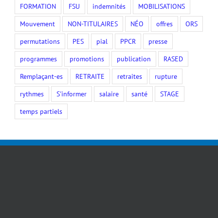
FORMATION
FSU
indemnités
MOBILISATIONS
Mouvement
NON-TITULAIRES
NÉO
offres
ORS
permutations
PES
pial
PPCR
presse
programmes
promotions
publication
RASED
Remplaçant-es
RETRAITE
retraites
rupture
rythmes
S'informer
salaire
santé
STAGE
temps partiels