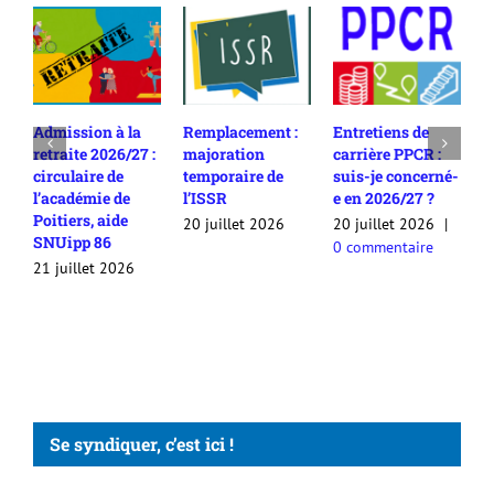
Admission à la
Remplacement :
Entretiens de
R
retraite 2026/27 :
majoration
carrière PPCR :
c
circulaire de
temporaire de
suis-je concerné-
2
l’académie de
l’ISSR
e en 2026/27 ?
c
Poitiers, aide
c
20 juillet 2026
20 juillet 2026
|
SNUipp 86
a
0 commentaire
a
21 juillet 2026
2
Se syndiquer, c’est ici !