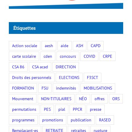
Étiquettes
Action sociale
aesh
aide
ASH
CAPD
carte scolaire
cden
concours
COVID
CRPE
CSA 86
CSA acad
DIRECTION
Droits des personnels
ELECTIONS
F3SCT
FORMATION
FSU
indemnités
MOBILISATIONS
Mouvement
NON-TITULAIRES
NÉO
offres
ORS
permutations
PES
pial
PPCR
presse
programmes
promotions
publication
RASED
Remplaçant-es
RETRAITE
retraites
rupture