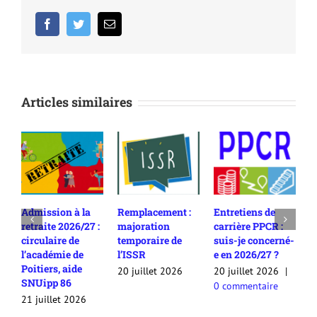
Facebook
Twitter
Email
Articles similaires
Admission à la
Remplacement :
Entretiens de
R
retraite 2026/27 :
majoration
carrière PPCR :
c
circulaire de
temporaire de
suis-je concerné-
2
l’académie de
l’ISSR
e en 2026/27 ?
c
Poitiers, aide
c
20 juillet 2026
20 juillet 2026
|
SNUipp 86
a
0 commentaire
a
21 juillet 2026
2