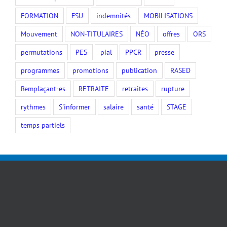
FORMATION
FSU
indemnités
MOBILISATIONS
Mouvement
NON-TITULAIRES
NÉO
offres
ORS
permutations
PES
pial
PPCR
presse
programmes
promotions
publication
RASED
Remplaçant-es
RETRAITE
retraites
rupture
rythmes
S'informer
salaire
santé
STAGE
temps partiels