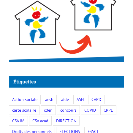
Étiquettes
Action sociale
aesh
aide
ASH
CAPD
carte scolaire
cden
concours
COVID
CRPE
CSA 86
CSA acad
DIRECTION
Droits des personnels
ELECTIONS
F3SCT