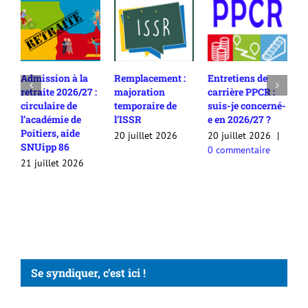
Admission à la
Remplacement :
Entretiens de
Ren
retraite 2026/27 :
majoration
carrière PPCR :
carr
circulaire de
temporaire de
suis-je concerné-
2025
l’académie de
l’ISSR
e en 2026/27 ?
com
Poitiers, aide
cont
20 juillet 2026
20 juillet 2026
|
SNUipp 86
appr
0 commentaire
avis
21 juillet 2026
20 j
Se syndiquer, c’est ici !