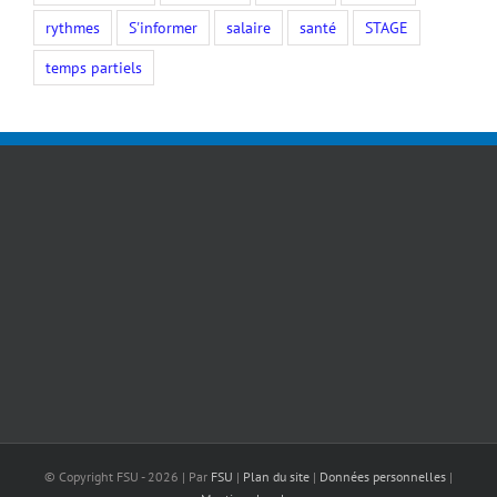
rythmes
S'informer
salaire
santé
STAGE
temps partiels
© Copyright FSU -
2026 | Par
FSU
|
Plan du site
|
Données personnelles
|