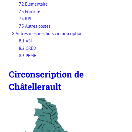
7.2
Elémentaire
7.3
Primaire
7.4
RPI
7.5
Autres postes
8
Autres mesures hors circonscription
8.1
ASH
8.2
CRED
8.3
PEMF
Circonscription de
Châtellerault