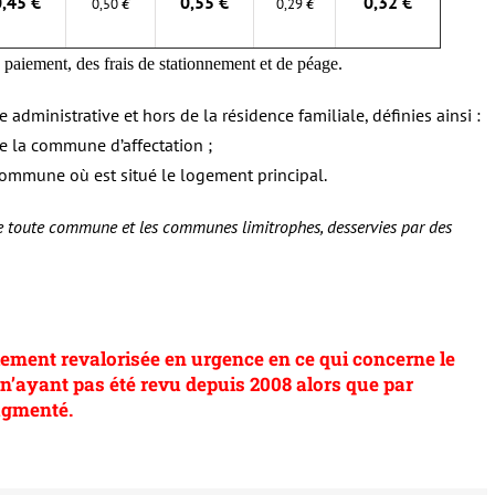
0,45 €
0,55 €
0,32 €
0,50
€
0,29
€
 paiement, des frais de stationnement et de péage.
 administrative et hors de la résidence familiale, définies ainsi :
 de la commune d’affectation ;
a commune où est situé le logement principal.
 toute commune et les communes limitrophes, desservies par des
lement revalorisée en urgence en ce qui concerne le
x n’ayant pas été revu depuis 2008 alors que par
augmenté.