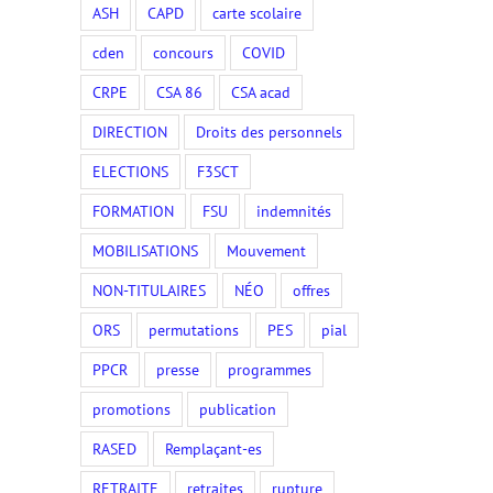
ASH
CAPD
carte scolaire
cden
concours
COVID
CRPE
CSA 86
CSA acad
DIRECTION
Droits des personnels
ELECTIONS
F3SCT
FORMATION
FSU
indemnités
MOBILISATIONS
Mouvement
NON-TITULAIRES
NÉO
offres
ORS
permutations
PES
pial
PPCR
presse
programmes
promotions
publication
RASED
Remplaçant-es
RETRAITE
retraites
rupture