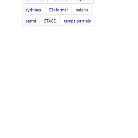
rythmes
S'informer
salaire
santé
STAGE
temps partiels