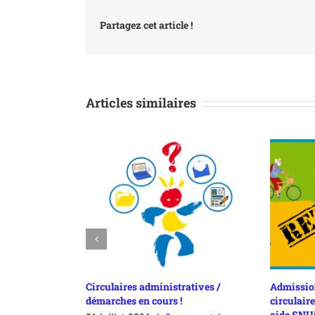
Partagez cet article !
Articles similaires
Circulaires administratives /
Admission à la retraite 2
démarches en cours !
circulaire de l’académie d
aide SNUipp 86