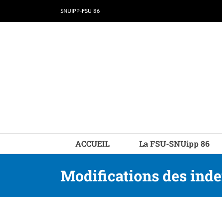
Passer
SNUIPP-FSU 86
au
contenu
ACCUEIL
La FSU-SNUipp 86
Modifications des ind