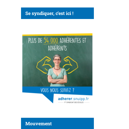
Se syndiquer, c’est ici !
Mouvement