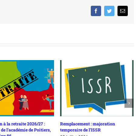
Facebook
Twitter
Email
026/27 :
Remplacement : majoration
Entretiens de
e Poitiers,
temporaire de l’ISSR
concerné-e e