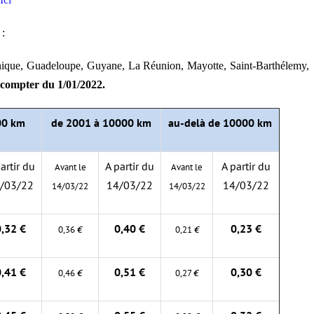
 :
inique, Guadeloupe, Guyane, La Réunion, Mayotte, Saint-Barthélemy,
compter du 1/01/2022.
00 km
de 2001 à 10000 km
au-delà de 10000 km
artir du
A partir du
A partir du
Avant le
Avant le
/03/22
14/03/22
14/03/22
14/03/22
14/03/22
0,32 €
0,40 €
0,23 €
0,36
€
0,21
€
0,41 €
0,51 €
0,30 €
0,46
€
0,27
€