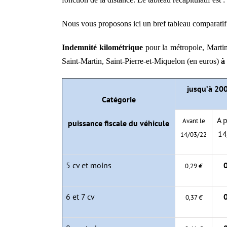
Nous vous proposons ici un bref tableau comparatif
Indemnité kilométrique
pour la métropole, Mart
Saint-Martin, Saint-Pierre-et-Miquelon (en euros)
à 
jusqu’à 20
Catégorie
A p
Avant le
puissance fiscale du véhicule
14
14/03/22
5 cv et moins
0,29
€
6 et 7 cv
0,37
€