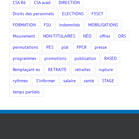
CSA 86
CSA acad
DIRECTION
Droits des personnels
ELECTIONS
F3SCT
FORMATION
FSU
indemnités
MOBILISATIONS
Mouvement
NON-TITULAIRES
NÉO
offres
ORS
permutations
PES
pial
PPCR
presse
programmes
promotions
publication
RASED
Remplaçant-es
RETRAITE
retraites
rupture
rythmes
S'informer
salaire
santé
STAGE
temps partiels