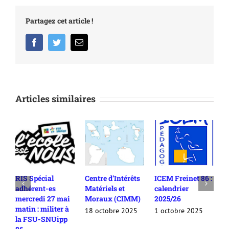
Partagez cet article !
Facebook
Twitter
Email
Articles similaires
RIS Spécial
Centre d’Intérêts
ICEM Freinet 86 :
L
adhérent-es
Matériels et
calendrier
n
mercredi 27 mai
Moraux (CIMM)
2025/26
l
matin : militer à
P
18 octobre 2025
1 octobre 2025
la FSU-SNUipp
1