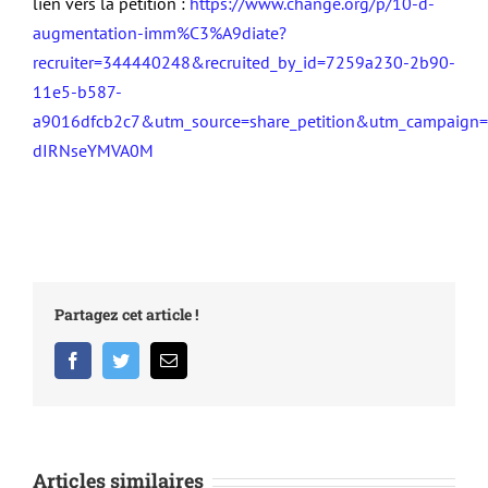
lien vers la pétition :
https://www.change.org/p/10-d-
augmentation-imm%C3%A9diate?
recruiter=344440248&recruited_by_id=7259a230-2b90-
11e5-b587-
a9016dfcb2c7&utm_source=share_petition&utm_campaign
dIRNseYMVA0M
Partagez cet article !
Facebook
Twitter
Email
Articles similaires