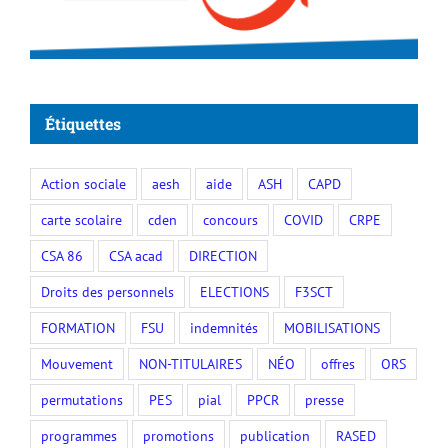
Étiquettes
Action sociale
aesh
aide
ASH
CAPD
carte scolaire
cden
concours
COVID
CRPE
CSA 86
CSA acad
DIRECTION
Droits des personnels
ELECTIONS
F3SCT
FORMATION
FSU
indemnités
MOBILISATIONS
Mouvement
NON-TITULAIRES
NÉO
offres
ORS
permutations
PES
pial
PPCR
presse
programmes
promotions
publication
RASED