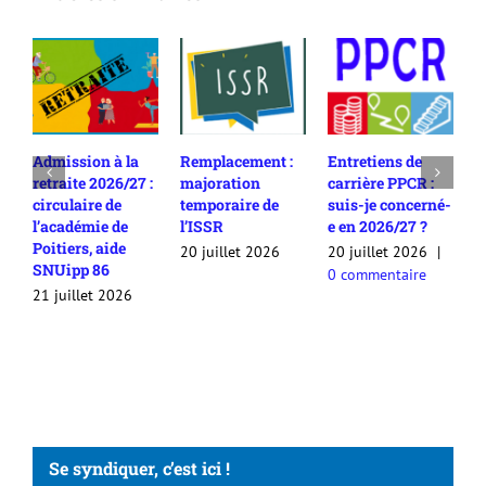
Admission à la
Remplacement :
Entretiens de
R
retraite 2026/27 :
majoration
carrière PPCR :
c
circulaire de
temporaire de
suis-je concerné-
2
l’académie de
l’ISSR
e en 2026/27 ?
c
Poitiers, aide
c
20 juillet 2026
20 juillet 2026
|
SNUipp 86
a
0 commentaire
a
21 juillet 2026
2
Se syndiquer, c’est ici !