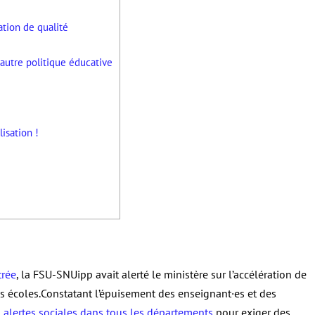
tion de qualité
 autre politique éducative
isation !
trée
, la FSU-SNUipp avait alerté le ministère sur l’accélération de
es écoles.Constatant l’épuisement des enseignant·es et des
 alertes sociales dans tous les départements
pour exiger des