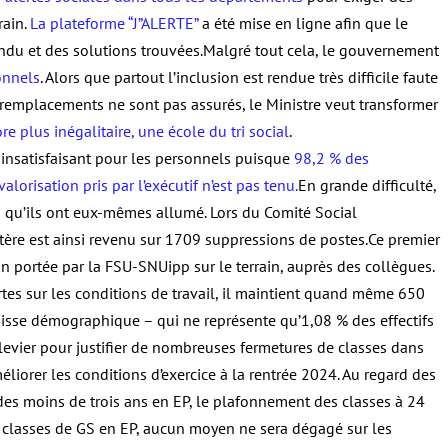
rain.
La plateforme “J”ALERTE”
a été mise en ligne afin que le
ndu et des solutions trouvées.Malgré tout cela, le gouvernement
onnels
. Alors que partout l’inclusion est rendue très difficile faute
 remplacements ne sont pas assurés, le Ministre veut transformer
e plus inégalitaire, une école du tri social
.
i insatisfaisant pour les personnels puisque
98,2 % des
orisation pris par l’exécutif n’est pas tenu.
En grande difficulté,
feu qu’ils ont eux-mêmes allumé. Lors du Comité Social
tère est ainsi revenu sur 1709 suppressions de postes.Ce premier
ion portée par la FSU-SNUipp sur le terrain, auprès des collègues.
ertes sur les conditions de travail, il maintient quand même 650
aisse démographique – qui ne représente qu’1,08 % des effectifs
vier pour justifier de nombreuses fermetures de classes dans
liorer les conditions d’exercice à la rentrée 2024. Au regard des
 des moins de trois ans en EP, le plafonnement des classes à 24
 classes de GS en EP, aucun moyen ne sera dégagé sur les