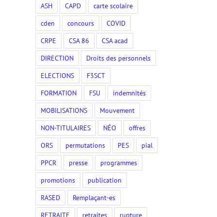
ASH
CAPD
carte scolaire
cden
concours
COVID
CRPE
CSA 86
CSA acad
DIRECTION
Droits des personnels
ELECTIONS
F3SCT
FORMATION
FSU
indemnités
MOBILISATIONS
Mouvement
NON-TITULAIRES
NÉO
offres
ORS
permutations
PES
pial
PPCR
presse
programmes
promotions
publication
RASED
Remplaçant-es
RETRAITE
retraites
rupture