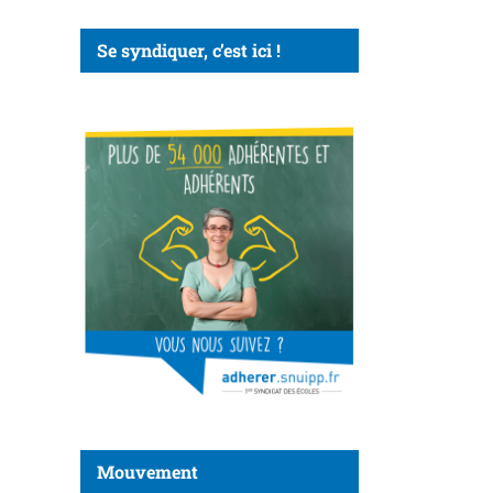
Se syndiquer, c’est ici !
Mouvement