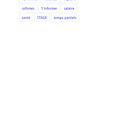
rythmes
S'informer
salaire
santé
STAGE
temps partiels