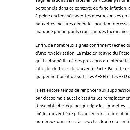
augmentations salariales en particulier par une
personnels dans ce contexte de forte inflation,
à peine enclenchée avec les mesures mises en œ
nouvelles mesures générales pourtant nécessai
marquée par un poids croissant des hiérarchies.
Enfin, de nombreux signes confirment l’échec du 
d’une revalorisation. La mise en œuvre du Pact
qu’il a donné lieu à des pressions ou interpréta
faire du chiffre et de sauver le Pacte. Par ailleur
qui permettraient de sortir les AESH et les AED d
Il est encore temps de renoncer aux suppression
par classe mais aussi d’assurer les remplacemen
l’ensemble des équipes pluriprofessionnelles … 
métier doivent être pris au sérieux. La formation
nombreux dans les classes, etc. : tout cela cont