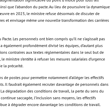
 augmentation significative du point d’indice pour tous les
 ainsi que l’abandon du pacte. Au lieu de poursuivre la dynamique
uvre en 2023, le ministre refuse désormais de discuter de
res et envisage même une nouvelle transformation des carrières
Pacte. Les personnels ont bien compris qu’il ne s’agissait pas
e a également profondément divisé les équipes, d’autant plus
tions contraires aux textes réglementaires dans le seul but de
s, le ministre s’entête à refuser les mesures salariales d’urgence
e la précarité.
s de postes pour permettre notamment d’alléger les effectifs
ts. Il faudrait également recruter davantage de personnels dans
La dégradation des conditions de travail, la perte du sens du
 continue saccagée, l’inclusion sans moyens, les effectifs
ribue à dégrader encore davantage les conditions de travail.