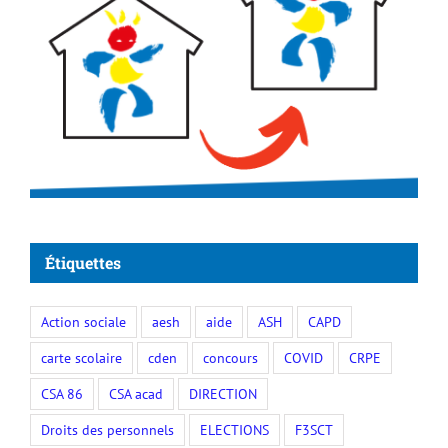
Étiquettes
Action sociale
aesh
aide
ASH
CAPD
carte scolaire
cden
concours
COVID
CRPE
CSA 86
CSA acad
DIRECTION
Droits des personnels
ELECTIONS
F3SCT
FORMATION
FSU
indemnités
MOBILISATIONS