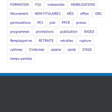
Mouvement
NON-TITULAIRES
NÉO
offres
ORS
permutations
PES
pial
PPCR
presse
programmes
promotions
publication
RASED
Remplaçant-es
RETRAITE
retraites
rupture
rythmes
S'informer
salaire
santé
STAGE
temps partiels