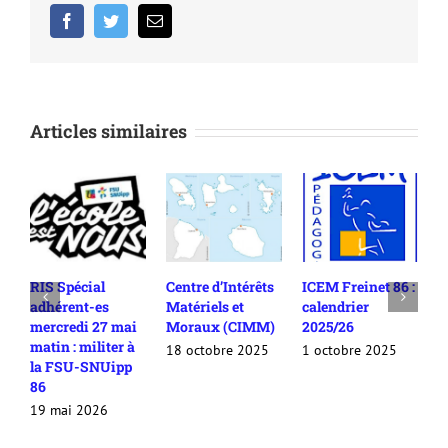
Facebook
Twitter
Email
Articles similaires
écial
Centre d’Intérêts
ICEM Freinet 86 :
Le congrès
nt-es
Matériels et
calendrier
national 202
di 27 mai
Moraux (CIMM)
2025/26
l’AGEEM est 
 militer à
Poitiers !
18 octobre 2025
1 octobre 2025
U-SNUipp
1 octobre 20
 2026