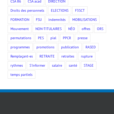
CSA 86
CSA acad
DIRECTION
Droits des personnels
ELECTIONS
F3SCT
FORMATION
FSU
indemnités
MOBILISATIONS
Mouvement
NON-TITULAIRES
NÉO
offres
ORS
permutations
PES
pial
PPCR
presse
programmes
promotions
publication
RASED
Remplaçant-es
RETRAITE
retraites
rupture
rythmes
S'informer
salaire
santé
STAGE
temps partiels