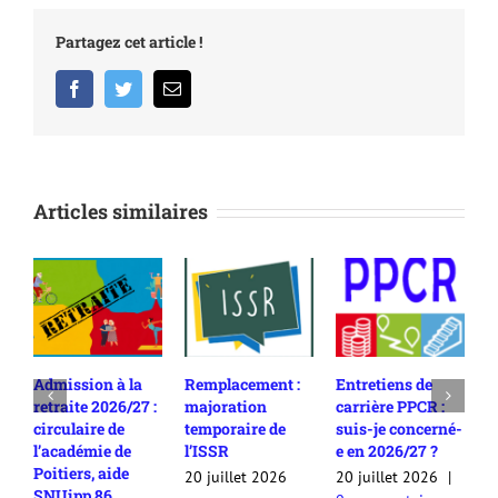
Partagez cet article !
Facebook
Twitter
Email
Articles similaires
Remplacement :
Entretiens de
Rendez-vous de
 :
majoration
carrière PPCR :
carrière en
temporaire de
suis-je concerné-
2025/26 :
l’ISSR
e en 2026/27 ?
comment
c
contester son
20 juillet 2026
20 juillet 2026
|
2
appréciation /