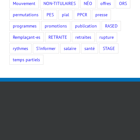
Mouvement
NON-TITULAIRES
NÉO
offres
ORS
permutations
PES
pial
PPCR
presse
programmes
promotions
publication
RASED
Remplaçant-es
RETRAITE
retraites
rupture
rythmes
S'informer
salaire
santé
STAGE
temps partiels