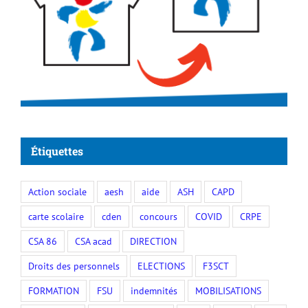
Étiquettes
Action sociale
aesh
aide
ASH
CAPD
carte scolaire
cden
concours
COVID
CRPE
CSA 86
CSA acad
DIRECTION
Droits des personnels
ELECTIONS
F3SCT
FORMATION
FSU
indemnités
MOBILISATIONS