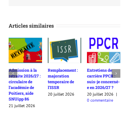
Articles similaires
Remplacement :
Entretiens de
Rendez-vous de
C
:
majoration
carrière PPCR :
carrière en
a
temporaire de
suis-je concerné-
2025/26 :
d
l’ISSR
e en 2026/27 ?
comment
c
contester son
20 juillet 2026
20 juillet 2026
|
2
appréciation /
0 commentaire
0
avis ?
20 juillet 2026