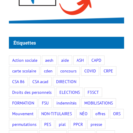
Étiquettes
Action sociale
aesh
aide
ASH
CAPD
carte scolaire
cden
concours
COVID
CRPE
CSA 86
CSA acad
DIRECTION
Droits des personnels
ELECTIONS
F3SCT
FORMATION
FSU
indemnités
MOBILISATIONS
Mouvement
NON-TITULAIRES
NÉO
offres
ORS
permutations
PES
pial
PPCR
presse