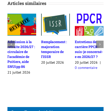
Articles similaires
Remplacement :
Entretiens de
Rendez-vous de
C
majoration
carrière PPCR :
carrière en
a
temporaire de
suis-je concerné-
2025/26 :
d
l’ISSR
e en 2026/27 ?
comment
c
contester son
20 juillet 2026
20 juillet 2026
|
2
appréciation /
0 commentaire
0
avis ?
20 juillet 2026