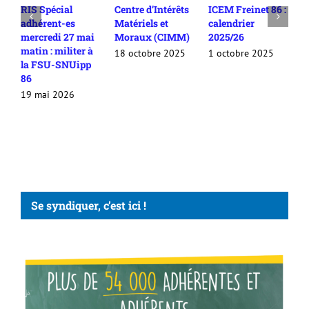
RIS Spécial
Centre d’Intérêts
ICEM Freinet 86 :
L
adhérent-es
Matériels et
calendrier
n
mercredi 27 mai
Moraux (CIMM)
2025/26
l
matin : militer à
P
18 octobre 2025
1 octobre 2025
la FSU-SNUipp
1
86
19 mai 2026
Se syndiquer, c’est ici !