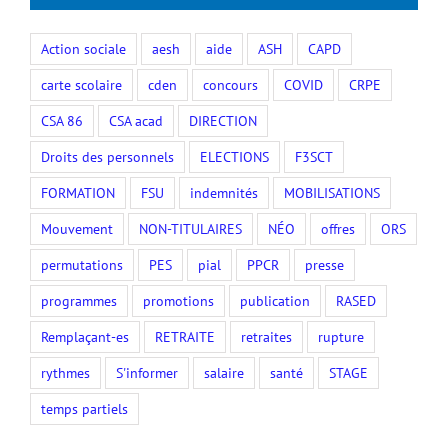
Action sociale
aesh
aide
ASH
CAPD
carte scolaire
cden
concours
COVID
CRPE
CSA 86
CSA acad
DIRECTION
Droits des personnels
ELECTIONS
F3SCT
FORMATION
FSU
indemnités
MOBILISATIONS
Mouvement
NON-TITULAIRES
NÉO
offres
ORS
permutations
PES
pial
PPCR
presse
programmes
promotions
publication
RASED
Remplaçant-es
RETRAITE
retraites
rupture
rythmes
S'informer
salaire
santé
STAGE
temps partiels