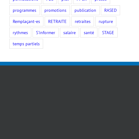
Mouvement
NON-TITULAIRES
NÉO
offres
ORS
permutations
PES
pial
PPCR
presse
programmes
promotions
publication
RASED
Remplaçant-es
RETRAITE
retraites
rupture
rythmes
S'informer
salaire
santé
STAGE
temps partiels