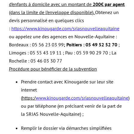
d’enfants à domicile avec un montant de
200€ par agent
(dans la limite de l’enveloppe disponible).
Obtenez un
devis personnalisé en quelques clics
:
https://www.kinougarde.com/sriasnouvelleaquitaine
ou appelez une des agences en Nouvelle-Aquitaine :
Bordeaux : 05 56 23 03 99
; Poitiers : 05 49 52 52 70
;
Limoges : 05 55 43 19 11 ; Pau : 05 59 90 29 70 ; La
Rochelle : 05 46 03 30 77
Procédure pour bénéficier de la subvention
Prendre contact avec Kinougarde sur leur site
internet
(
https:/
www.kinougarde.com/sriasnouvelleaquitaine
)
ou par téléphone (en précisant venir de la part de
la SRIAS Nouvelle-Aquitaine) ;
Remplir le dossier via démarches simplifiées