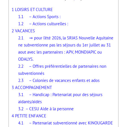
1
LOISIRS ET CULTURE
1.1
– Actions Sports :
1.2
– Actions culturelles :
2
VACANCES
2.1
⇒ pour l’été 2026, la SRIAS Nouvelle Aquitaine
ne subventionne pas les séjours du 1er juillet au 31
aout avec les partenaires : APV, MONDIAPIC ou
ODALYS.
2.2
– Offres préférentielles de partenaires non
subventionnés
2.3
– Colonies de vacances enfants et ados
3
ACCOMPAGNEMENT
3.1
– Handicap : Partenariat pour des séjours
aidants/aidés
3.2
– CESU Aide à la personne
4
PETITE ENFANCE
4.1
– Partenariat subventionné avec KINOUGARDE