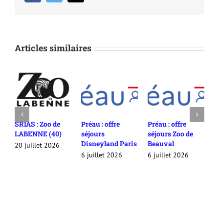
Articles similaires
Préau : offre
Préau : offre
COURS DE SURF
S
séjours
séjours Zoo de
LÈGE CAP
l
Disneyland Paris
Beauval
FERRET (33)
S
juillet et août
6 juillet 2026
6 juillet 2026
2
2026
22 juin 2026