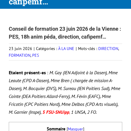
cafipemf…
Conseil de formation 23 juin 2026 de la Vienne :
PES, 18h anim péda, direction, cafipemf…
23 juin 2026
|
Catégories :
À LA UNE
|
Mots-clés :
DIRECTION
,
FORMATION
,
PES
Etaient présent-es
:
M. Gay (IEN Adjoint à la Dasen),
Mme
Leaute (CPD A-Dasen), Mme Bren ( chargée de mission A-
Dasen), M. Bocquier (DVS), M. Sureau (IEN Poitiers Sud), Mme
Cointe (DEA Poitiers Allard-Ferry), M. Févin (EAFC), Mme
Fricotin (CPC Poitiers Nord), Mme Delbos (CPD Arts visuels),
M. Garnier (Inspe),
5
FSU-SNUipp
,
1 UNSA, 2 FO.
Sommaire
[
Masquer
]