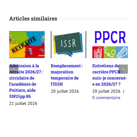
Articles similaires
Admission à la
Remplacement :
Entretiens de
R
retraite 2026/27 :
majoration
carrière PPCR :
c
circulaire de
temporaire de
suis-je concerné-
2
l’académie de
l’ISSR
e en 2026/27 ?
c
Poitiers, aide
c
20 juillet 2026
20 juillet 2026
|
SNUipp 86
a
0 commentaire
a
21 juillet 2026
2