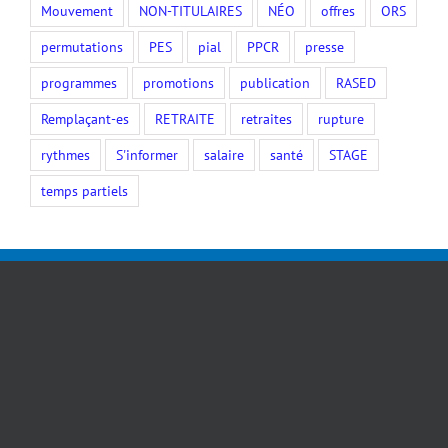
Mouvement
NON-TITULAIRES
NÉO
offres
ORS
permutations
PES
pial
PPCR
presse
programmes
promotions
publication
RASED
Remplaçant-es
RETRAITE
retraites
rupture
rythmes
S'informer
salaire
santé
STAGE
temps partiels