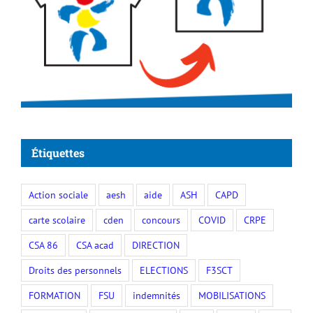
Étiquettes
Action sociale
aesh
aide
ASH
CAPD
carte scolaire
cden
concours
COVID
CRPE
CSA 86
CSA acad
DIRECTION
Droits des personnels
ELECTIONS
F3SCT
FORMATION
FSU
indemnités
MOBILISATIONS