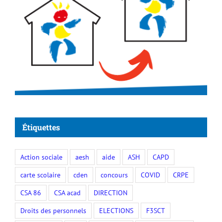
Étiquettes
Action sociale
aesh
aide
ASH
CAPD
carte scolaire
cden
concours
COVID
CRPE
CSA 86
CSA acad
DIRECTION
Droits des personnels
ELECTIONS
F3SCT