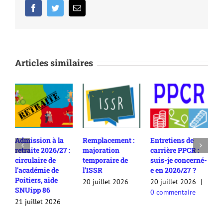
Facebook
Twitter
Email
Articles similaires
Admission à la
Remplacement :
Entretiens de
R
retraite 2026/27 :
majoration
carrière PPCR :
c
circulaire de
temporaire de
suis-je concerné-
2
l’académie de
l’ISSR
e en 2026/27 ?
c
Poitiers, aide
c
20 juillet 2026
20 juillet 2026
|
SNUipp 86
a
0 commentaire
a
21 juillet 2026
2