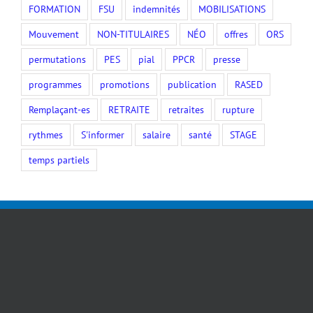
FORMATION
FSU
indemnités
MOBILISATIONS
Mouvement
NON-TITULAIRES
NÉO
offres
ORS
permutations
PES
pial
PPCR
presse
programmes
promotions
publication
RASED
Remplaçant-es
RETRAITE
retraites
rupture
rythmes
S'informer
salaire
santé
STAGE
temps partiels