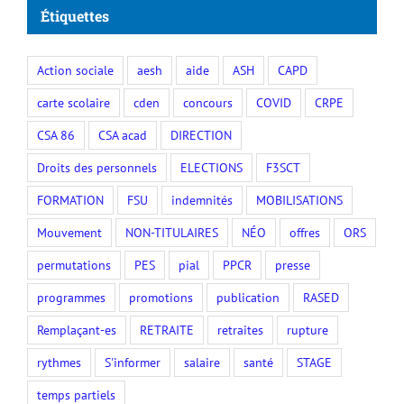
Étiquettes
Action sociale
aesh
aide
ASH
CAPD
carte scolaire
cden
concours
COVID
CRPE
CSA 86
CSA acad
DIRECTION
Droits des personnels
ELECTIONS
F3SCT
FORMATION
FSU
indemnités
MOBILISATIONS
Mouvement
NON-TITULAIRES
NÉO
offres
ORS
permutations
PES
pial
PPCR
presse
programmes
promotions
publication
RASED
Remplaçant-es
RETRAITE
retraites
rupture
rythmes
S'informer
salaire
santé
STAGE
temps partiels