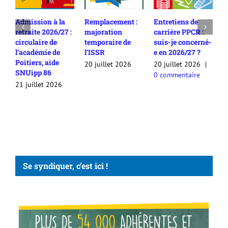
Admission à la
Remplacement :
Entretiens de
R
retraite 2026/27 :
majoration
carrière PPCR :
c
circulaire de
temporaire de
suis-je concerné-
2
l’académie de
l’ISSR
e en 2026/27 ?
c
Poitiers, aide
c
20 juillet 2026
20 juillet 2026
|
SNUipp 86
a
0 commentaire
a
21 juillet 2026
2
Se syndiquer, c’est ici !