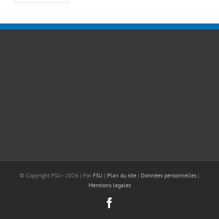
© Copyright FSU -
2026 | Par
FSU
|
Plan du site
|
Données personnelles
|
Mentions legales
Facebook