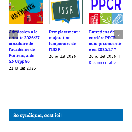
Admission à la
Remplacement :
Entretiens de
R
retraite 2026/27 :
majoration
carrière PPCR :
c
circulaire de
temporaire de
suis-je concerné-
2
l’académie de
l’ISSR
e en 2026/27 ?
c
Poitiers, aide
c
20 juillet 2026
20 juillet 2026
|
SNUipp 86
a
0 commentaire
a
21 juillet 2026
2
Se syndiquer, c’est ici !