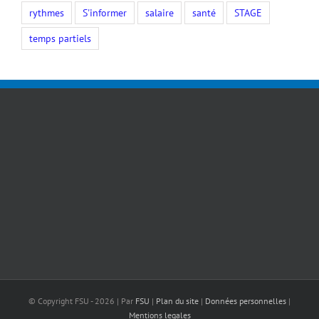
rythmes
S'informer
salaire
santé
STAGE
temps partiels
© Copyright FSU -
2026 | Par
FSU
|
Plan du site
|
Données personnelles
|
Mentions legales