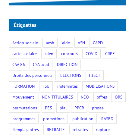
Étiquettes
Action sociale
aesh
aide
ASH
CAPD
carte scolaire
cden
concours
COVID
CRPE
CSA 86
CSA acad
DIRECTION
Droits des personnels
ELECTIONS
F3SCT
FORMATION
FSU
indemnités
MOBILISATIONS
Mouvement
NON-TITULAIRES
NÉO
offres
ORS
permutations
PES
pial
PPCR
presse
programmes
promotions
publication
RASED
Remplaçant-es
RETRAITE
retraites
rupture