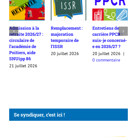
Admission à la
Remplacement :
Entretiens de
R
retraite 2026/27 :
majoration
carrière PPCR :
c
circulaire de
temporaire de
suis-je concerné-
2
l’académie de
l’ISSR
e en 2026/27 ?
c
Poitiers, aide
c
20 juillet 2026
20 juillet 2026
|
SNUipp 86
a
0 commentaire
a
21 juillet 2026
2
Se syndiquer, c’est ici !