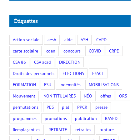
Étiquettes
Action sociale
aesh
aide
ASH
CAPD
carte scolaire
cden
concours
COVID
CRPE
CSA 86
CSA acad
DIRECTION
Droits des personnels
ELECTIONS
F3SCT
FORMATION
FSU
indemnités
MOBILISATIONS
Mouvement
NON-TITULAIRES
NÉO
offres
ORS
permutations
PES
pial
PPCR
presse
programmes
promotions
publication
RASED
Remplaçant-es
RETRAITE
retraites
rupture