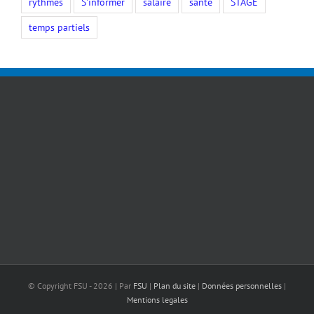
rythmes
S'informer
salaire
santé
STAGE
temps partiels
© Copyright FSU -
2026 | Par
FSU
|
Plan du site
|
Données personnelles
|
Mentions legales