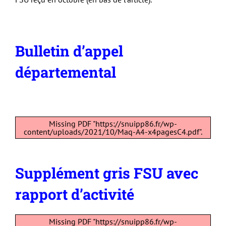
Bulletin d’appel
départemental
Missing PDF "https://snuipp86.fr/wp-
content/uploads/2021/10/Maq-A4-x4pagesC4.pdf".
Supplément gris FSU avec
rapport d’activité
Missing PDF "https://snuipp86.fr/wp-