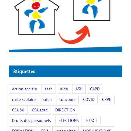
Étiquettes
Action sociale
aesh
aide
ASH
CAPD
carte scolaire
cden
concours
COVID
CRPE
CSA 86
CSA acad
DIRECTION
Droits des personnels
ELECTIONS
F3SCT