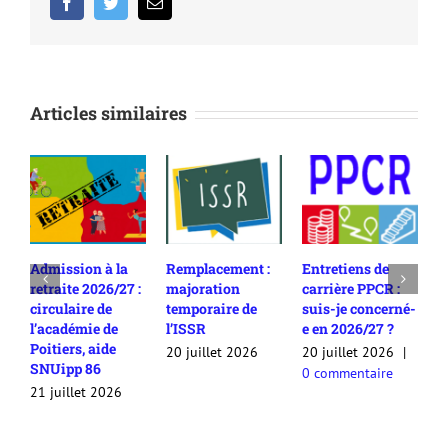
Facebook
Twitter
Email
Articles similaires
 à la
Remplacement :
Entretiens de
Rendez-vous d
026/27 :
majoration
carrière PPCR :
carrière en
 de
temporaire de
suis-je concerné-
2025/26 :
e de
l’ISSR
e en 2026/27 ?
comment
aide
contester son
20 juillet 2026
20 juillet 2026
|
6
appréciation /
0 commentaire
avis ?
 2026
20 juillet 2026