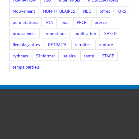
FORMATION
FSU
indemnités
MOBILISATIONS
Mouvement
NON-TITULAIRES
NÉO
offres
ORS
permutations
PES
pial
PPCR
presse
programmes
promotions
publication
RASED
Remplaçant-es
RETRAITE
retraites
rupture
rythmes
S'informer
salaire
santé
STAGE
temps partiels