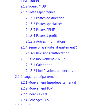
informatisée
2.1.2
Voeux MOB
2.1.3
Postes spécifiques
2.1.3.1
Postes de direction
2.1.3.2
Postes spécialisés
2.1.3.3
Postes PEMF
2.1.3.4
Postes à profil
2.1.3.5
Autres informations
2.1.4
2ème phase (dite “d’ajustement”)
2.1.4.1
Révisions d’affectation
2.1.5
Et le mouvement 2026 ?
2.1.5.1
Calendrier
2.1.5.2
Modifications annoncées
2.2
Changer de département
2.2.1
Mouvement interdépartemental
2.2.2
Mouvement PoP
2.2.3
Ineat / Exeat
2.2.4
Échanges PES