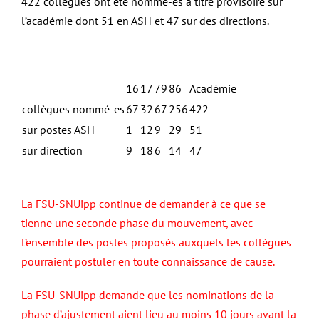
422 collègues ont été nommé-es à titre provisoire sur
l’académie dont 51 en ASH et 47 sur des directions.
16
17
79
86
Académie
collègues nommé-es
67
32
67
256
422
sur postes ASH
1
12
9
29
51
sur direction
9
18
6
14
47
La FSU-SNUipp continue de demander à ce que se
tienne une seconde phase du mouvement, avec
l’ensemble des postes proposés auxquels les collègues
pourraient postuler en toute connaissance de cause.
La FSU-SNUipp demande que les nominations de la
phase d’ajustement aient lieu au moins 10 jours avant la