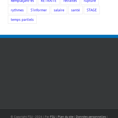
Remplaçant-es
RETRAITE
retraites
rupture
rythmes
S'informer
salaire
santé
STAGE
temps partiels
© Copyright FSU -
2026 | Par
FSU
|
Plan du site
|
Données personnelles
|