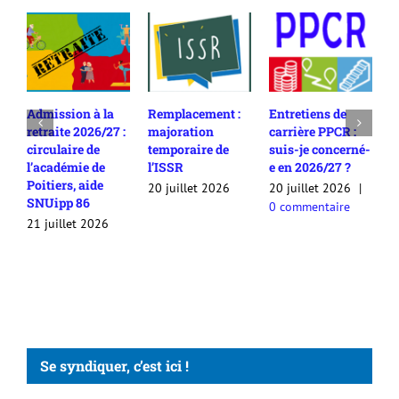
Admission à la
Remplacement :
Entretiens de
R
retraite 2026/27 :
majoration
carrière PPCR :
c
circulaire de
temporaire de
suis-je concerné-
2
l’académie de
l’ISSR
e en 2026/27 ?
c
Poitiers, aide
c
20 juillet 2026
20 juillet 2026
|
SNUipp 86
a
0 commentaire
a
21 juillet 2026
2
Se syndiquer, c’est ici !