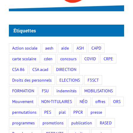
Étiquettes
Action sociale
aesh
aide
ASH
CAPD
carte scolaire
cden
concours
COVID
CRPE
CSA 86
CSA acad
DIRECTION
Droits des personnels
ELECTIONS
F3SCT
FORMATION
FSU
indemnités
MOBILISATIONS
Mouvement
NON-TITULAIRES
NÉO
offres
ORS
permutations
PES
pial
PPCR
presse
programmes
promotions
publication
RASED