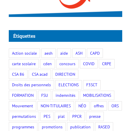
Étiquettes
Action sociale
aesh
aide
ASH
CAPD
carte scolaire
cden
concours
COVID
CRPE
CSA 86
CSA acad
DIRECTION
Droits des personnels
ELECTIONS
F3SCT
FORMATION
FSU
indemnités
MOBILISATIONS
Mouvement
NON-TITULAIRES
NÉO
offres
ORS
permutations
PES
pial
PPCR
presse
programmes
promotions
publication
RASED