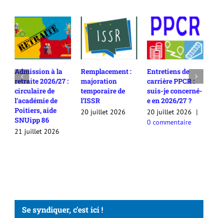
Admission à la
Remplacement :
Entretiens de
R
retraite 2026/27 :
majoration
carrière PPCR :
c
circulaire de
temporaire de
suis-je concerné-
2
l’académie de
l’ISSR
e en 2026/27 ?
c
Poitiers, aide
c
20 juillet 2026
20 juillet 2026
|
SNUipp 86
a
0 commentaire
a
21 juillet 2026
2
Se syndiquer, c’est ici !