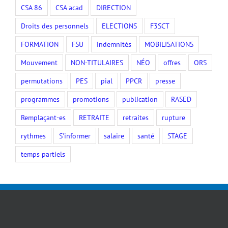
CSA 86
CSA acad
DIRECTION
Droits des personnels
ELECTIONS
F3SCT
FORMATION
FSU
indemnités
MOBILISATIONS
Mouvement
NON-TITULAIRES
NÉO
offres
ORS
permutations
PES
pial
PPCR
presse
programmes
promotions
publication
RASED
Remplaçant-es
RETRAITE
retraites
rupture
rythmes
S'informer
salaire
santé
STAGE
temps partiels