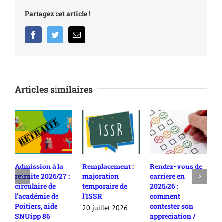
Partagez cet article !
Facebook
Twitter
Email
Articles similaires
Admission à la
Remplacement :
Rendez-vous de
P
retraite 2026/27 :
majoration
carrière en
r
circulaire de
temporaire de
2025/26 :
c
l’académie de
l’ISSR
comment
e
Poitiers, aide
contester son
20 juillet 2026
8
SNUipp 86
appréciation /