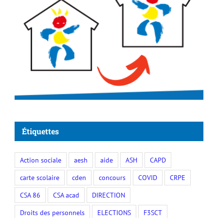
Étiquettes
Action sociale
aesh
aide
ASH
CAPD
carte scolaire
cden
concours
COVID
CRPE
CSA 86
CSA acad
DIRECTION
Droits des personnels
ELECTIONS
F3SCT