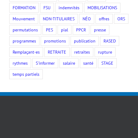
FORMATION
FSU
indemnités
MOBILISATIONS
Mouvement
NON-TITULAIRES
NÉO
offres
ORS
permutations
PES
pial
PPCR
presse
programmes
promotions
publication
RASED
Remplaçant-es
RETRAITE
retraites
rupture
rythmes
S'informer
salaire
santé
STAGE
temps partiels