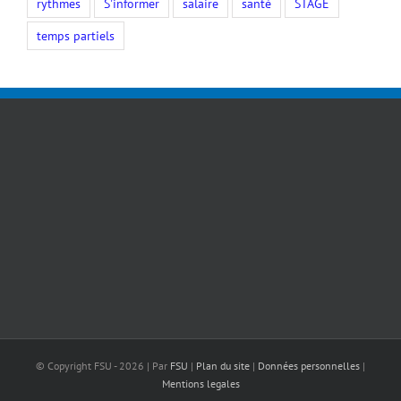
rythmes
S'informer
salaire
santé
STAGE
temps partiels
© Copyright FSU -
2026 | Par
FSU
|
Plan du site
|
Données personnelles
|
Mentions legales