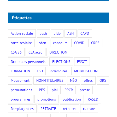
Étiquettes
Action sociale
aesh
aide
ASH
CAPD
carte scolaire
cden
concours
COVID
CRPE
CSA 86
CSA acad
DIRECTION
Droits des personnels
ELECTIONS
F3SCT
FORMATION
FSU
indemnités
MOBILISATIONS
Mouvement
NON-TITULAIRES
NÉO
offres
ORS
permutations
PES
pial
PPCR
presse
programmes
promotions
publication
RASED
Remplaçant-es
RETRAITE
retraites
rupture