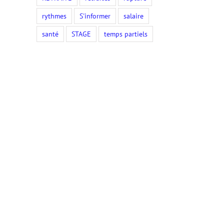
rythmes
S'informer
salaire
santé
STAGE
temps partiels