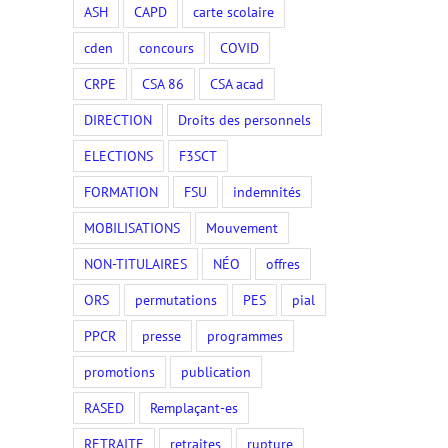
ASH
CAPD
carte scolaire
cden
concours
COVID
CRPE
CSA 86
CSA acad
DIRECTION
Droits des personnels
ELECTIONS
F3SCT
FORMATION
FSU
indemnités
MOBILISATIONS
Mouvement
NON-TITULAIRES
NÉO
offres
ORS
permutations
PES
pial
PPCR
presse
programmes
promotions
publication
RASED
Remplaçant-es
RETRAITE
retraites
rupture