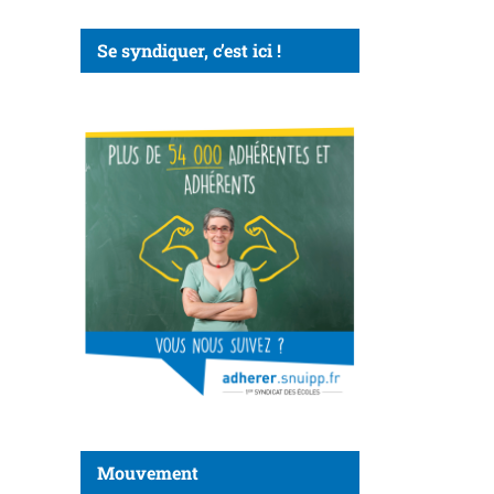
Se syndiquer, c’est ici !
Mouvement