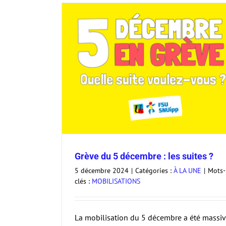
suites ?
Grève du 5 décembre : fonction publ
partout, pour toutes et tous !
À LA UNE
Grève du 5 décembre : les suites ?
5 décembre 2024
|
Catégories :
À LA UNE
|
Mots-
clés :
MOBILISATIONS
La mobilisation du 5 décembre a été massi