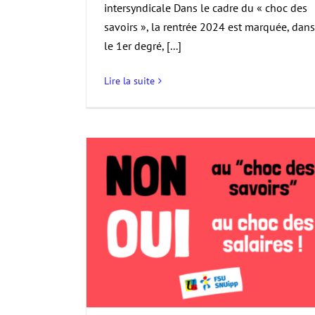
intersyndicale Dans le cadre du « choc des
savoirs », la rentrée 2024 est marquée, dans
le 1er degré, [...]
Lire la suite
lique, en grève
ars !