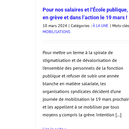
Pour nos salaires et l’École publique,
en grève et dans l’action le 19 mars !
En grève et dans la rue le 1er février ! 
revendications, modalités….
10 mars 2024
|
Catégories :
À LA UNE
|
Mots-clés
MOBILISATIONS
À LA UNE
Pour mettre un terme à la spirale de
stigmatisation et de dévalorisation de
l’ensemble des personnels de la fonction
publique et refuser de subir une année
blanche en matière salariale, les
organisations syndicales décident d’une
journée de mobilisation le 19 mars prochai
et les appellent à se mobiliser par tous
moyens y compris la grève. Intention [...]