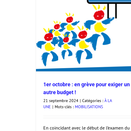
iger un autre
Audience du 10 septembre avec l’IA-Da
choc des savoirs, remplacement, é
inclusive
1er octobre : en grève pour exiger un
À LA UNE
autre budget !
21 septembre 2024
|
Catégories :
À LA
UNE
|
Mots-clés :
MOBILISATIONS
En coïncidant avec le début de l’examen du