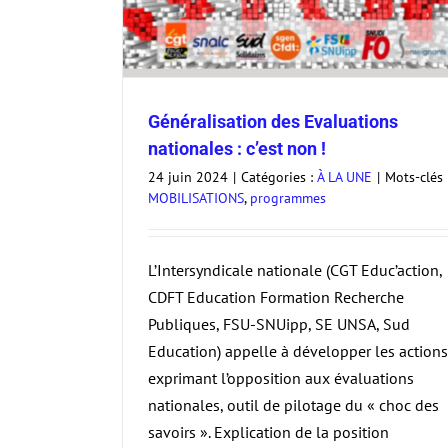
Généralisation des Evaluations
nationales : c’est non !
24 juin 2024
|
Catégories :
À LA UNE
|
Mots-clés 
MOBILISATIONS
,
programmes
« Choc des savoirs » : comprendre, al
combattre
L’Intersyndicale nationale (CGT Educ’action,
À LA UNE
CDFT Education Formation Recherche
Publiques, FSU-SNUipp, SE UNSA, Sud
Education) appelle à développer les actions
exprimant l’opposition aux évaluations
nationales, outil de pilotage du « choc des
savoirs ». Explication de la position