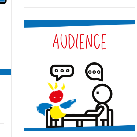
sen 86 :
cole