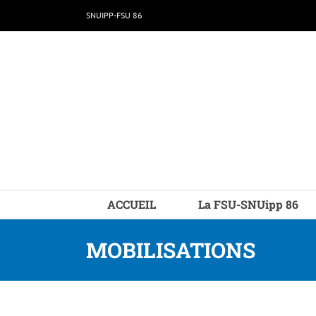
Passer
SNUIPP-FSU 86
au
contenu
ACCUEIL
La FSU-SNUipp 86
MOBILISATIONS