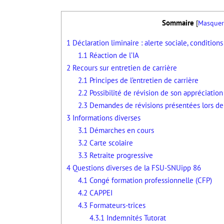
Sommaire
[
Masquer
1
Déclaration liminaire : alerte sociale, condition
1.1
Réaction de l’IA
2
Recours sur entretien de carrière
2.1
Principes de l’entretien de carrière
2.2
Possibilité de révision de son appréciation
2.3
Demandes de révisions présentées lors d
3
Informations diverses
3.1
Démarches en cours
3.2
Carte scolaire
3.3
Retraite progressive
4
Questions diverses de la FSU-SNUipp 86
4.1
Congé formation professionnelle (CFP)
4.2
CAPPEI
4.3
Formateurs-trices
4.3.1
Indemnités Tutorat