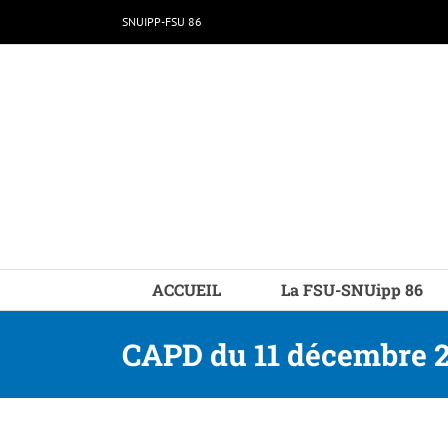
Passer
SNUIPP-FSU 86
au
contenu
ACCUEIL
La FSU-SNUipp 86
CAPD du 11 décembre 202