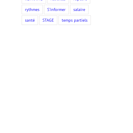
rythmes
S'informer
salaire
santé
STAGE
temps partiels