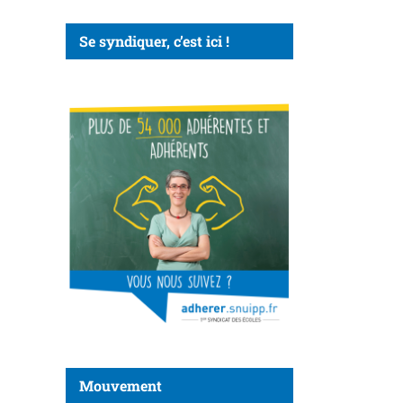
Se syndiquer, c’est ici !
Mouvement