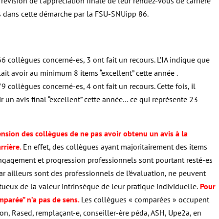
évision de l’appréciation finale de leur rendez-vous de carrière
 dans cette démarche par la FSU-SNUipp 86.
 66 collègues concerné-es, 3 ont fait un recours. L’IA indique que
allait avoir au minimum 8 items “excellent” cette année .
79 collègues concerné-es, 4 ont fait un recours. Cette fois, il
ir un avis final “excellent” cette année… ce qui représente 23
nsion des collègues de ne pas avoir obtenu un avis à la
rrière.
En effet, des collègues ayant majoritairement des items
r engagement et progression professionnels sont pourtant resté-es
 par ailleurs sont des professionnels de l’évaluation, ne peuvent
ueux de la valeur intrinsèque de leur pratique individuelle.
Pour
mparée” n’a pas de sens.
Les collègues « comparées » occupent
tion, Rased, remplaçant-e, conseiller-ère péda, ASH, Upe2a, en