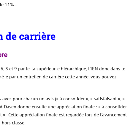
 de 11%…
n de carrière
ière
6, 8 et 9 par le-la supérieur-e hiérarchique, l’IEN donc dans le
né-e par un entretien de carrière cette année, vous pouvez
 avec pour chacun un avis (« à consolider », « satisfaisant », «
. L’IA-Dasen donne ensuite une appréciation finale : « à consolider
lent ». Cette appréciation finale est regardée lors de l’avancement
 hors classe.