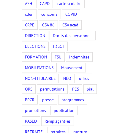
ASH
CAPD
carte scolaire
cden
concours
COVID
CRPE
CSA 86
CSA acad
DIRECTION
Droits des personnels
ELECTIONS
F3SCT
FORMATION
FSU
indemnités
MOBILISATIONS
Mouvement
NON-TITULAIRES
NÉO
offres
ORS
permutations
PES
pial
PPCR
presse
programmes
promotions
publication
RASED
Remplaçant-es
RETRAITE
retraites
rupture