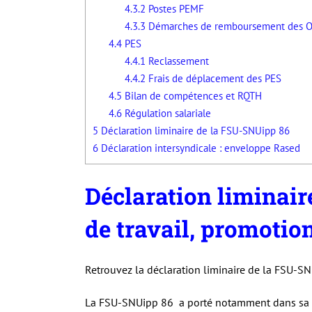
4.3.2
Postes PEMF
4.3.3
Démarches de remboursement des O
4.4
PES
4.4.1
Reclassement
4.4.2
Frais de déplacement des PES
4.5
Bilan de compétences et RQTH
4.6
Régulation salariale
5
Déclaration liminaire de la FSU-SNUipp 86
6
Déclaration intersyndicale : enveloppe Rased
Déclaration liminaire
de travail, promotio
Retrouvez la déclaration liminaire de la FSU-SN
La FSU-SNUipp 86 a porté notamment dans sa dé