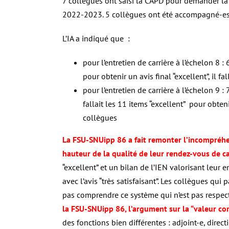
7 collègues ont saisi la CAPD pour demander la r
2022-2023. 5 collègues ont été accompagné-es
L’IA a indiqué que :
pour l’entretien de carrière à l’échelon 8 :
pour obtenir un avis final “excellent”, il f
pour l’entretien de carrière à l’échelon 9 : 
fallait les 11 items “excellent” pour obten
collègues
La FSU-SNUipp 86 a fait remonter l’incompréhe
hauteur de la qualité de leur rendez-vous de ca
“excellent” et un bilan de l’IEN valorisant leu
avec l’avis “très satisfaisant”. Les collègues qui
pas comprendre ce système qui n’est pas respect
la FSU-SNUipp 86, l’argument sur la “valeur co
des fonctions bien différentes : adjoint-e, direc